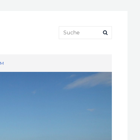
Search
SEARCH
for:
UM