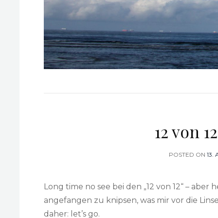
12 von 1
POSTED ON
PO
13.
ON
Long time no see bei den „12 von 12“ – aber h
angefangen zu knipsen, was mir vor die Lins
daher: let’s go.