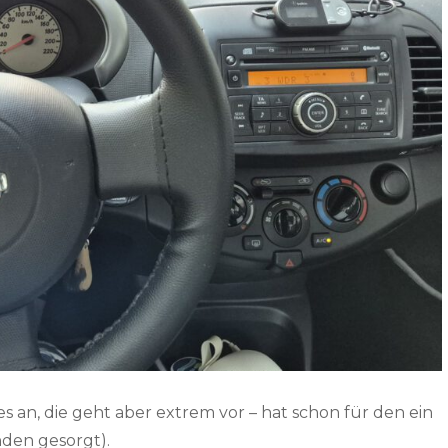
res an, die geht aber extrem vor – hat schon für den ein
den gesorgt).