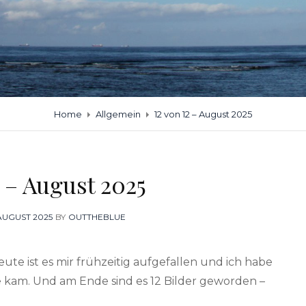
Home
Allgemein
12 von 12 – August 2025
2 – August 2025
STED
 AUGUST 2025
BY
OUTTHEBLUE
eute ist es mir frühzeitig aufgefallen und ich habe
e kam. Und am Ende sind es 12 Bilder geworden –