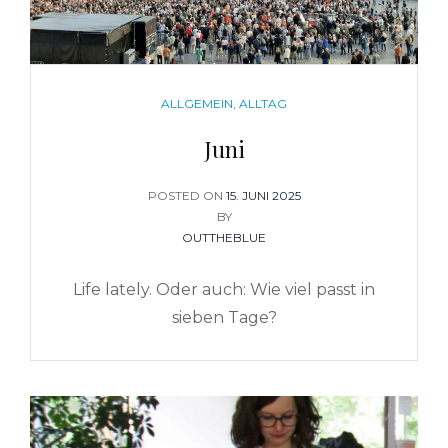
CATEGORIES
ALLGEMEIN
,
ALLTAG
Juni
POSTED ON
POSTED
15. JUNI 2025
BY
ON
OUTTHEBLUE
Life lately. Oder auch: Wie viel passt in
sieben Tage?