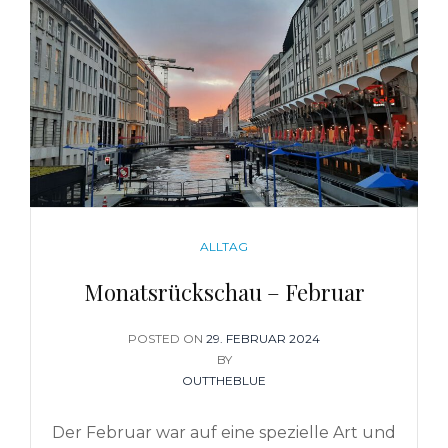
CATEGORIES
ALLTAG
Monatsrückschau – Februar
POSTED ON
POSTED
29. FEBRUAR 2024
ON
BY
OUTTHEBLUE
Der Februar war auf eine spezielle Art und