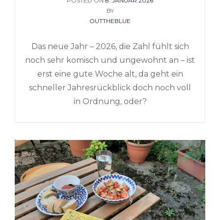
POSTED ON
POSTED
8. JANUAR 2026
ON
BY
OUTTHEBLUE
Das neue Jahr – 2026, die Zahl fühlt sich
noch sehr komisch und ungewohnt an – ist
erst eine gute Woche alt, da geht ein
schneller Jahresrückblick doch noch voll
in Ordnung, oder?