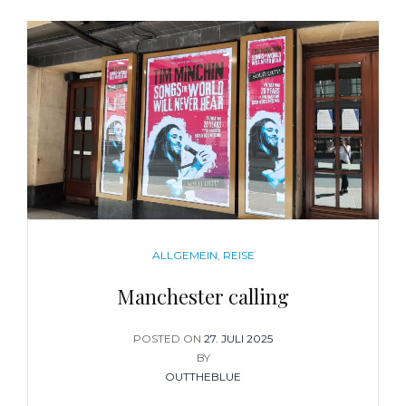
CATEGORIES
ALLGEMEIN
,
REISE
Manchester calling
POSTED ON
POSTED
27. JULI 2025
BY
ON
OUTTHEBLUE