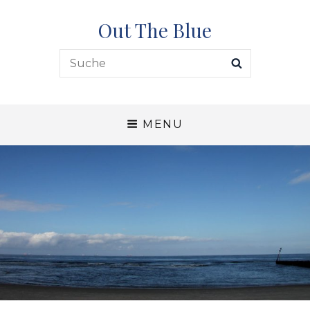
Out The Blue
Search
SEARCH
for:
MENU