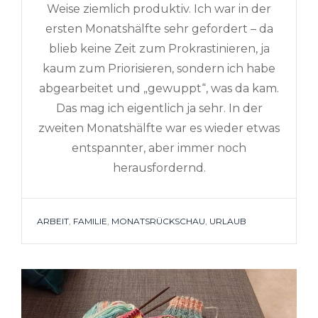
Weise ziemlich produktiv. Ich war in der
ersten Monatshälfte sehr gefordert – da
blieb keine Zeit zum Prokrastinieren, ja
kaum zum Priorisieren, sondern ich habe
abgearbeitet und „gewuppt“, was da kam.
Das mag ich eigentlich ja sehr. In der
zweiten Monatshälfte war es wieder etwas
entspannter, aber immer noch
herausfordernd.
TAGS
ARBEIT
,
FAMILIE
,
MONATSRÜCKSCHAU
,
URLAUB