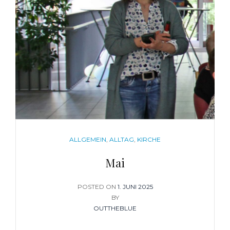
CATEGORIES
ALLGEMEIN
,
ALLTAG
,
KIRCHE
Mai
POSTED ON
POSTED
1. JUNI 2025
BY
ON
OUTTHEBLUE