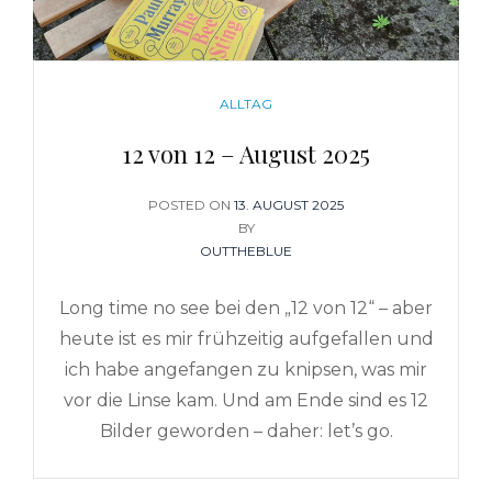
CATEGORIES
ALLTAG
12 von 12 – August 2025
POSTED ON
POSTED
13. AUGUST 2025
ON
BY
OUTTHEBLUE
Long time no see bei den „12 von 12“ – aber
heute ist es mir frühzeitig aufgefallen und
ich habe angefangen zu knipsen, was mir
vor die Linse kam. Und am Ende sind es 12
Bilder geworden – daher: let’s go.