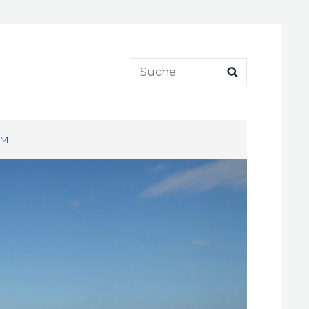
Search
SEARCH
for:
UM