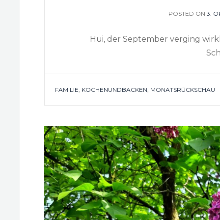
POSTED ON
POS
3. 
ON
Hui, der September verging wirkli
Sch
TAGS
FAMILIE
,
KOCHENUNDBACKEN
,
MONATSRÜCKSCHAU