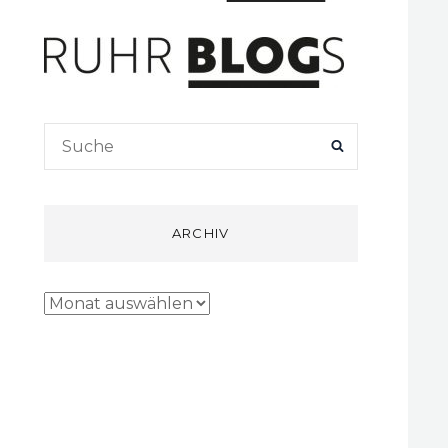
Search
SEARCH
for:
ARCHIV
Archiv