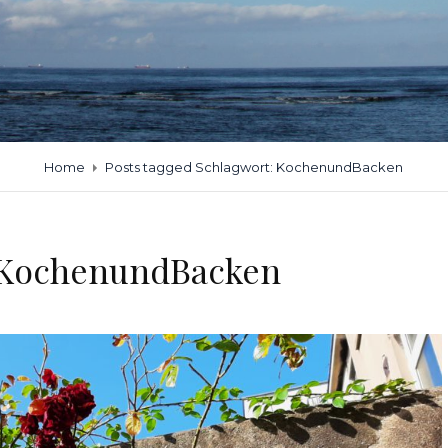
Home
Posts tagged
Schlagwort:
KochenundBacken
KochenundBacken