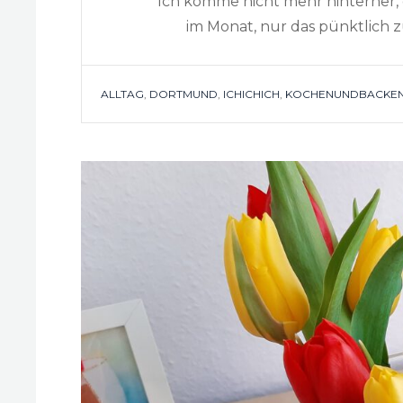
Ich komme nicht mehr hinterher, d
im Monat, nur das pünktlich z
TAGS
ALLTAG
,
DORTMUND
,
ICHICHICH
,
KOCHENUNDBACKE