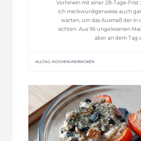
Vorhinein mit einer 28-Tage-Fri
ich merkwürdigerweise auch gar n
warten, um das Ausmaß der in 
sichten. Aus 96 ungelesenen Mai
aber an dem Tag a
TAGS
ALLTAG
,
KOCHENUNDBACKEN