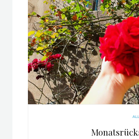
CA
AL
Monatsrück