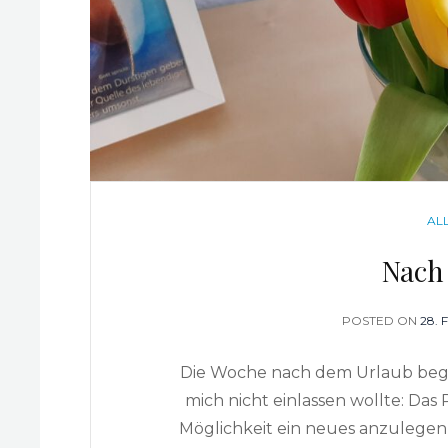
CA
AL
Nach
POSTED ON
POS
28. 
ON
Die Woche nach dem Urlaub bega
mich nicht einlassen wollte: Das
Möglichkeit ein neues anzulegen