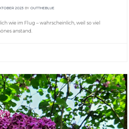
TED
OKTOBER 2023
BY
OUTTHEBLUE
ch wie im Flug – wahrscheinlich, weil so viel
önes anstand.