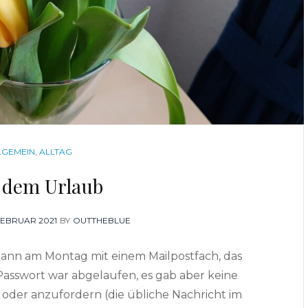
TEGORIES
LGEMEIN
,
ALLTAG
 dem Urlaub
TED
FEBRUAR 2021
BY
OUTTHEBLUE
nn am Montag mit einem Mailpostfach, das
 Passwort war abgelaufen, es gab aber keine
 oder anzufordern (die übliche Nachricht im