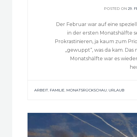
POSTED ON
POS
29. 
ON
Der Februar war auf eine speziel
in der ersten Monatshälfte s
Prokrastinieren, ja kaum zum Pri
„gewuppt“, was da kam. Das ma
Monatshälfte war es wiede
he
TAGS
ARBEIT
,
FAMILIE
,
MONATSRÜCKSCHAU
,
URLAUB