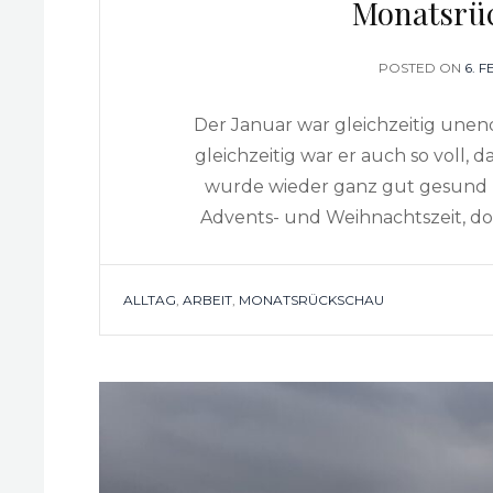
Monatsrüc
POSTED ON
POS
6. 
ON
Der Januar war gleichzeitig unendl
gleichzeitig war er auch so voll, d
wurde wieder ganz gut gesund 
Advents- und Weihnachtszeit, do
TAGS
ALLTAG
,
ARBEIT
,
MONATSRÜCKSCHAU