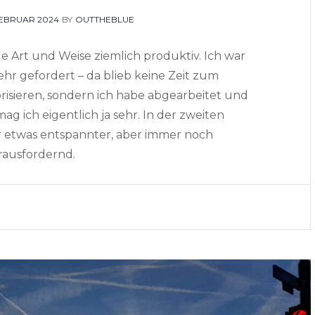
TED
FEBRUAR 2024
BY
OUTTHEBLUE
le Art und Weise ziemlich produktiv. Ich war
ehr gefordert – da blieb keine Zeit zum
orisieren, sondern ich habe abgearbeitet und
g ich eigentlich ja sehr. In der zweiten
r etwas entspannter, aber immer noch
rausfordernd.