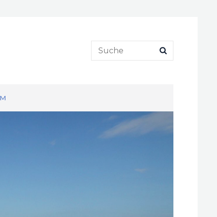
Search
SEARCH
for:
UM