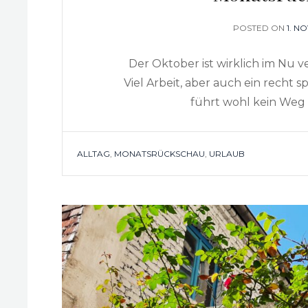
POSTED ON
POS
1. N
ON
Der Oktober ist wirklich im Nu 
Viel Arbeit, aber auch ein recht 
führt wohl kein Weg 
TAGS
ALLTAG
,
MONATSRÜCKSCHAU
,
URLAUB