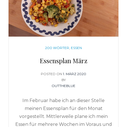
CATEGORIES
200 WÖRTER
,
ESSEN
Essensplan März
POSTED ON
POSTED
1. MÄRZ 2020
BY
ON
OUTTHEBLUE
Im Februar habe ich an dieser Stelle
meinen Essensplan für den Monat
vorgestellt. Mittlerweile plane ich mein
Essen für mehrere Wochen im Voraus und