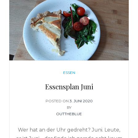
CATEGORIES
ESSEN
Essensplan Juni
POSTED ON
POSTED
3. JUNI 2020
BY
ON
OUTTHEBLUE
Wer hat an der Uhr gedreht? Juni. Leute,