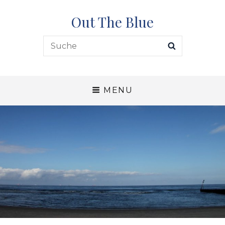
Out The Blue
Search
SEARCH
for:
MENU