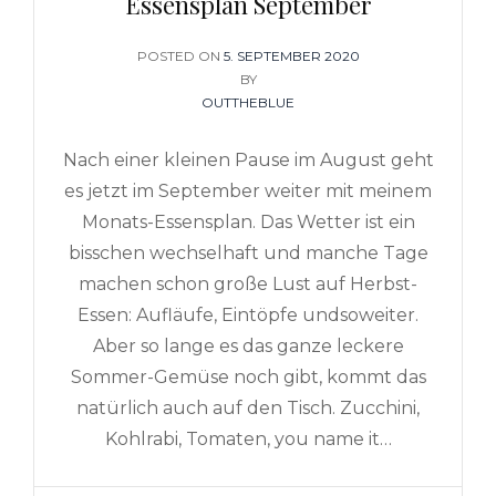
Essensplan September
POSTED ON
POSTED
5. SEPTEMBER 2020
ON
BY
OUTTHEBLUE
Nach einer kleinen Pause im August geht
es jetzt im September weiter mit meinem
Monats-Essensplan. Das Wetter ist ein
bisschen wechselhaft und manche Tage
machen schon große Lust auf Herbst-
Essen: Aufläufe, Eintöpfe undsoweiter.
Aber so lange es das ganze leckere
Sommer-Gemüse noch gibt, kommt das
natürlich auch auf den Tisch. Zucchini,
Kohlrabi, Tomaten, you name it…