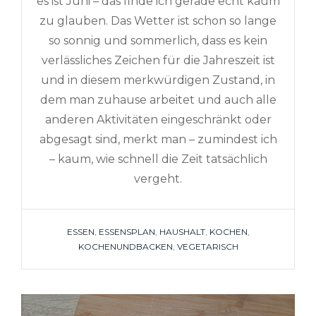
es ist Juni – das finde ich gerade echt kaum
zu glauben. Das Wetter ist schon so lange
so sonnig und sommerlich, dass es kein
verlässliches Zeichen für die Jahreszeit ist
und in diesem merkwürdigen Zustand, in
dem man zuhause arbeitet und auch alle
anderen Aktivitäten eingeschränkt oder
abgesagt sind, merkt man – zumindest ich
– kaum, wie schnell die Zeit tatsächlich
vergeht.
TAGS
ESSEN
,
ESSENSPLAN
,
HAUSHALT
,
KOCHEN
,
KOCHENUNDBACKEN
,
VEGETARISCH