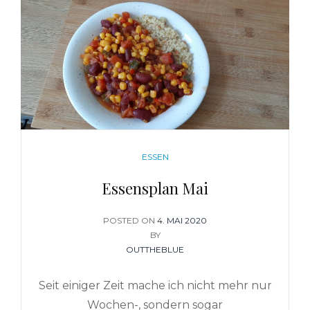
CATEGORIES
ESSEN
Essensplan Mai
POSTED ON
POSTED
4. MAI 2020
BY
ON
OUTTHEBLUE
Seit einiger Zeit mache ich nicht mehr nur
Wochen-, sondern sogar