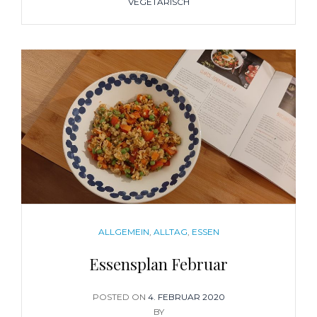
VEGETARISCH
CATEGORIES
ALLGEMEIN
,
ALLTAG
,
ESSEN
Essensplan Februar
POSTED ON
POSTED
4. FEBRUAR 2020
ON
BY