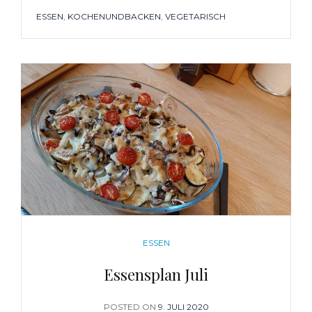
TAGS
ESSEN
,
KOCHENUNDBACKEN
,
VEGETARISCH
CATEGORIES
ESSEN
Essensplan Juli
POSTED ON
POSTED
9. JULI 2020