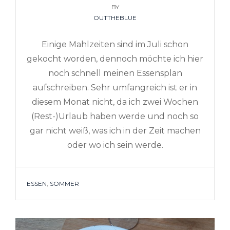
BY
ON
OUTTHEBLUE
Einige Mahlzeiten sind im Juli schon
gekocht worden, dennoch möchte ich hier
noch schnell meinen Essensplan
aufschreiben. Sehr umfangreich ist er in
diesem Monat nicht, da ich zwei Wochen
(Rest-)Urlaub haben werde und noch so
gar nicht weiß, was ich in der Zeit machen
oder wo ich sein werde.
TAGS
ESSEN
,
SOMMER