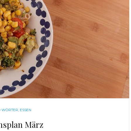
TEGORIES
0 WÖRTER
,
ESSEN
nsplan März