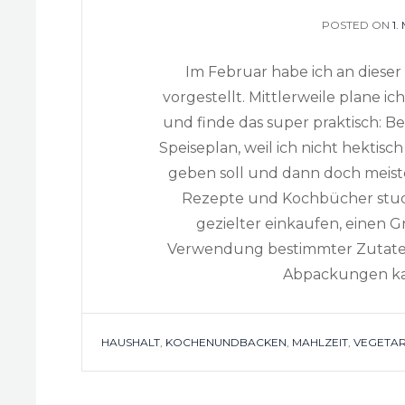
POSTED ON
P
1
O
Im Februar habe ich an diese
vorgestellt. Mittlerweile plane 
und finde das super praktisch: 
Speiseplan, weil ich nicht hekti
geben soll und dann doch meist
Rezepte und Kochbücher stud
gezielter einkaufen, einen
Verwendung bestimmter Zutaten,
Abpackungen kau
TAGS
HAUSHALT
,
KOCHENUNDBACKEN
,
MAHLZEIT
,
VEGETAR