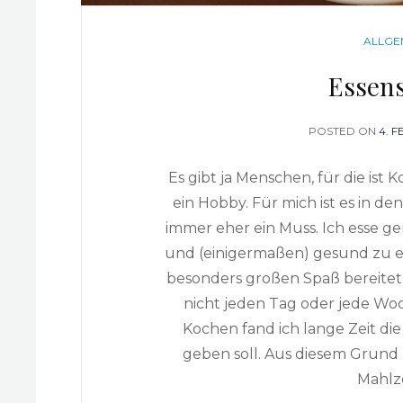
CATEG
ALLGE
Essen
POSTED ON
POS
4. 
ON
Es gibt ja Menschen, für die is
ein Hobby. Für mich ist es in d
immer eher ein Muss. Ich esse ger
und (einigermaßen) gesund zu es
besonders großen Spaß bereitet.
nicht jeden Tag oder jede Woc
Kochen fand ich lange Zeit di
geben soll. Aus diesem Grund
Mahlze