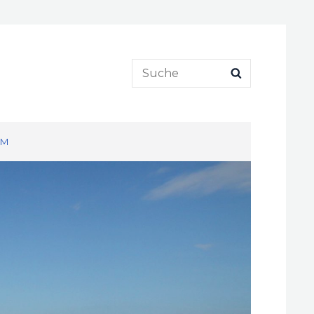
Search
SEARCH
for:
UM