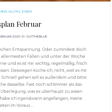
ORIES
MEIN
,
ALLTAG
,
ESSEN
splan Februar
TED
FEBRUAR 2020
BY
OUTTHEBLUE
t Kochen Entspannung. Oder zumindest doch
en allermeisten Fällen und unter der Woche
ne und es ist mir wichtig, regelmäßig, frisch
sen. Deswegen koche ich, nicht, weil es mir
 Schnell gehen soll es außerdem und bitte
he dasselbe. Fast noch schlimmer als das
e Überlegung, was es überhaupt zu essen
 habe ich irgendwann angefangen, meine
iten im Voraus …