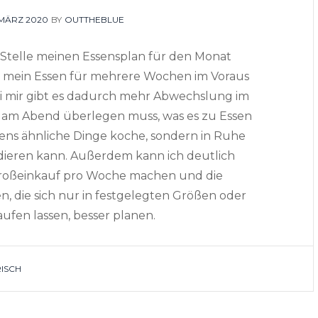
OSTED
. MÄRZ 2020
BY
OUTTHEBLUE
N
r Stelle meinen Essensplan für den Monat
ich mein Essen für mehrere Wochen im Voraus
Bei mir gibt es dadurch mehr Abwechslung im
sch am Abend überlegen muss, was es zu Essen
ens ähnliche Dinge koche, sondern in Ruhe
ieren kann. Außerdem kann ich deutlich
 Großeinkauf pro Woche machen und die
 die sich nur in festgelegten Größen oder
fen lassen, besser planen.
ISCH