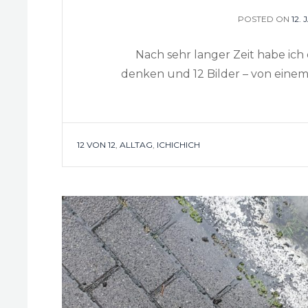
POSTED ON
PO
12.
ON
Nach sehr langer Zeit habe ich 
denken und 12 Bilder – von einem
TAGS
12 VON 12
,
ALLTAG
,
ICHICHICH