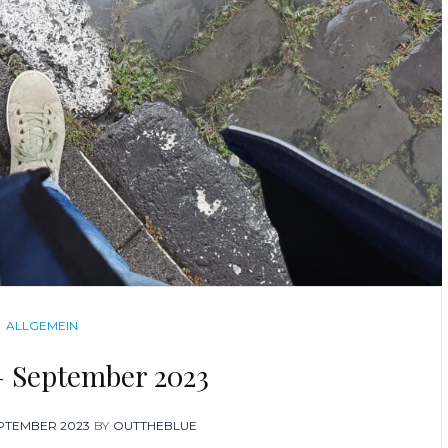
CATEGORIES
ALLGEMEIN
 – September 2023
ED
EPTEMBER 2023
BY
OUTTHEBLUE