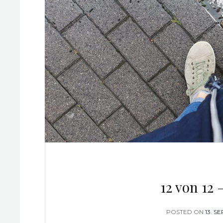
12 von 12
POSTED ON
POST
13. S
ON