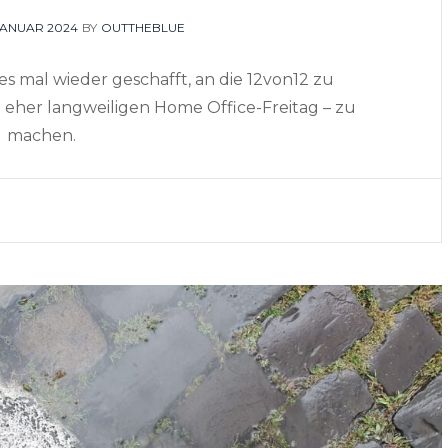
STED
 JANUAR 2024
BY
OUTTHEBLUE
es mal wieder geschafft, an die 12von12 zu
 eher langweiligen Home Office-Freitag – zu
machen.