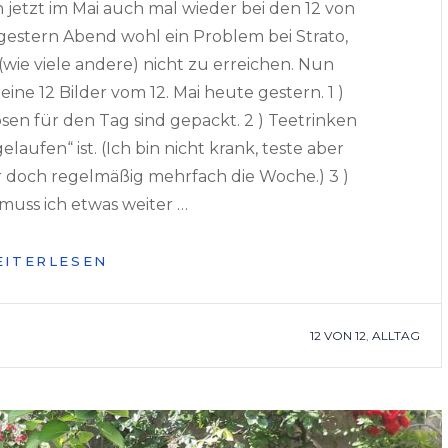
h jetzt im Mai auch mal wieder bei den 12 von
estern Abend wohl ein Problem bei Strato,
(wie viele andere) nicht zu erreichen. Nun
ine 12 Bilder vom 12. Mai heute gestern. 1 )
en für den Tag sind gepackt. 2 ) Teetrinken
laufen“ ist. (Ich bin nicht krank, teste aber
er doch regelmäßig mehrfach die Woche.) 3 )
muss ich etwas weiter …
12
EITERLESEN
VON
12
–
TAGS
12 VON 12
,
ALLTAG
MAI
2022