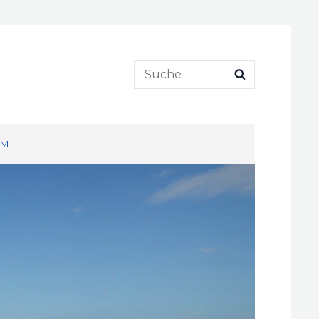
Search
SEARCH
for:
UM