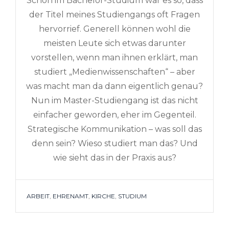
Schon im Bachelor-Studium war es so, dass
der Titel meines Studiengangs oft Fragen
hervorrief. Generell können wohl die
meisten Leute sich etwas darunter
vorstellen, wenn man ihnen erklärt, man
studiert „Medienwissenschaften“ – aber
was macht man da dann eigentlich genau?
Nun im Master-Studiengang ist das nicht
einfacher geworden, eher im Gegenteil.
Strategische Kommunikation – was soll das
denn sein? Wieso studiert man das? Und
wie sieht das in der Praxis aus?
TAGS
ARBEIT
,
EHRENAMT
,
KIRCHE
,
STUDIUM