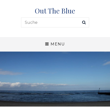
Out The Blue
Search
SEARCH
for:
MENU