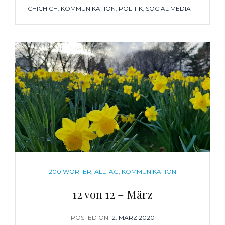
TAGS
ICHICHICH
,
KOMMUNIKATION
,
POLITIK
,
SOCIAL MEDIA
CATEGORIES
200 WÖRTER
,
ALLTAG
,
KOMMUNIKATION
12 von 12 – März
POSTED ON
POSTED
12. MÄRZ 2020