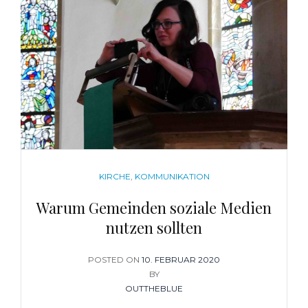
CATEGORIES
KIRCHE
,
KOMMUNIKATION
Warum Gemeinden soziale Medien
nutzen sollten
POSTED ON
POSTED
10. FEBRUAR 2020
ON
BY
OUTTHEBLUE