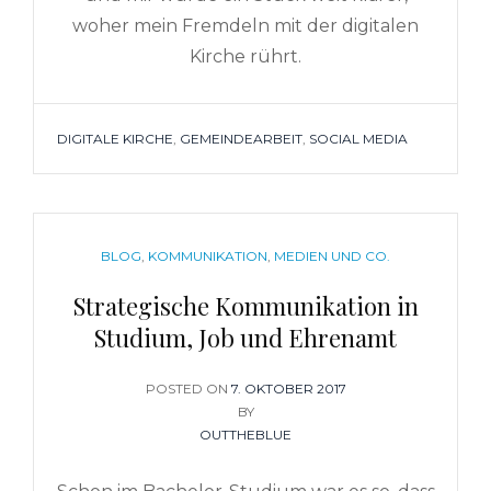
woher mein Fremdeln mit der digitalen
Kirche rührt.
TAGS
DIGITALE KIRCHE
,
GEMEINDEARBEIT
,
SOCIAL MEDIA
CATEGORIES
BLOG
,
KOMMUNIKATION
,
MEDIEN UND CO.
Strategische Kommunikation in
Studium, Job und Ehrenamt
POSTED ON
POSTED
7. OKTOBER 2017
ON
BY
OUTTHEBLUE