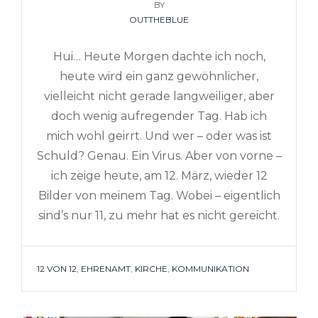
BY
ON
OUTTHEBLUE
Hui… Heute Morgen dachte ich noch,
heute wird ein ganz gewöhnlicher,
vielleicht nicht gerade langweiliger, aber
doch wenig aufregender Tag. Hab ich
mich wohl geirrt. Und wer – oder was ist
Schuld? Genau. Ein Virus. Aber von vorne –
ich zeige heute, am 12. März, wieder 12
Bilder von meinem Tag. Wobei – eigentlich
sind’s nur 11, zu mehr hat es nicht gereicht.
TAGS
12 VON 12
,
EHRENAMT
,
KIRCHE
,
KOMMUNIKATION