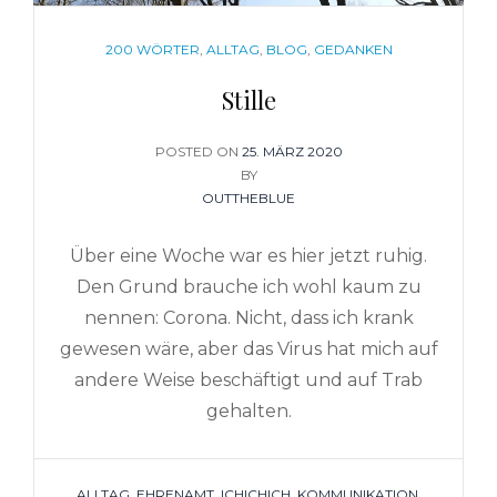
CATEGORIES
200 WÖRTER
,
ALLTAG
,
BLOG
,
GEDANKEN
Stille
POSTED ON
POSTED
25. MÄRZ 2020
BY
ON
OUTTHEBLUE
Über eine Woche war es hier jetzt ruhig.
Den Grund brauche ich wohl kaum zu
nennen: Corona. Nicht, dass ich krank
gewesen wäre, aber das Virus hat mich auf
andere Weise beschäftigt und auf Trab
gehalten.
TAGS
ALLTAG
,
EHRENAMT
,
ICHICHICH
,
KOMMUNIKATION
,