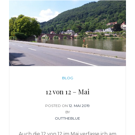
CATEGORIES
BLOG
12 von 12 – Mai
POSTED ON
POSTED
12. MAI 2019
BY
ON
OUTTHEBLUE
Auch die 12 von 12 im Mai verfasse ich am