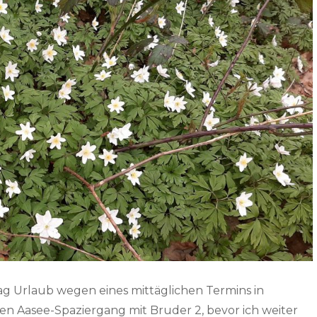
ag Urlaub wegen eines mittäglichen Termins in
en Aasee-Spaziergang mit Bruder 2, bevor ich weiter