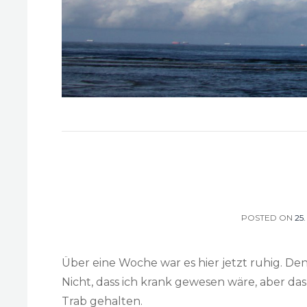
POSTED ON
PO
25
O
Über eine Woche war es hier jetzt ruhig. D
Nicht, dass ich krank gewesen wäre, aber da
Trab gehalten.