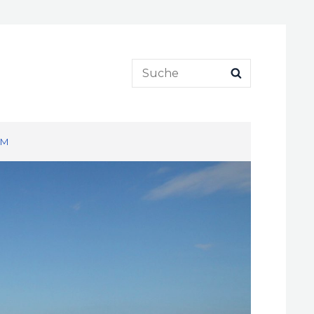
Search
SEARCH
for:
UM