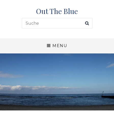
Out The Blue
Search
SEARCH
for:
MENU