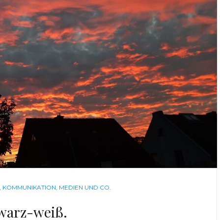
,
KOMMUNIKATION
,
MEDIEN UND CO.
warz-weiß.