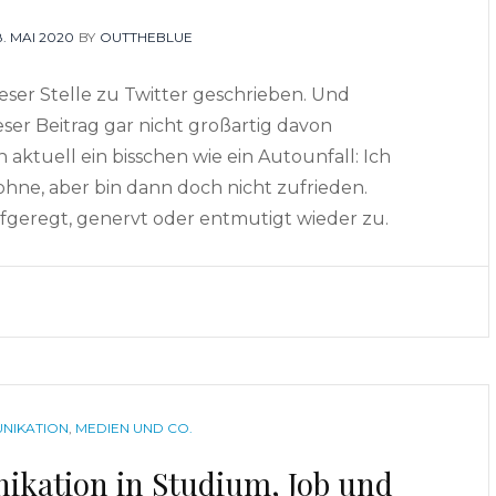
OSTED
8. MAI 2020
BY
OUTTHEBLUE
N
eser Stelle zu Twitter geschrieben. Und
eser Beitrag gar nicht großartig davon
h aktuell ein bisschen wie ein Autounfall: Ich
ohne, aber bin dann doch nicht zufrieden.
geregt, genervt oder entmutigt wieder zu.
NIKATION
,
MEDIEN UND CO.
ikation in Studium, Job und