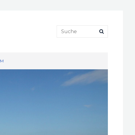
Search
SEARCH
for:
UM