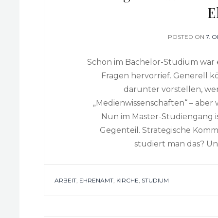
E
POSTED ON
PO
7. 
ON
Schon im Bachelor-Studium war es
Fragen hervorrief. Generell 
darunter vorstellen, we
„Medienwissenschaften“ – aber
Nun im Master-Studiengang is
Gegenteil. Strategische Kommu
studiert man das? Und
TAGS
ARBEIT
,
EHRENAMT
,
KIRCHE
,
STUDIUM