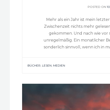
POSTED ON
P
10
O
Mehr als ein Jahr ist mein letzter
Zwischenzeit nichts mehr gelesen
gekommen. Und nach wie vor 
unregelmäßig. Ein monatlicher Be
sonderlich sinnvoll, wenn ich in
TAGS
BÜCHER
,
LESEN
,
MEDIEN