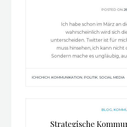
POSTED ON
P
2
O
Ich habe schon im März an di
wahrscheinlich wird sich di
unterscheiden. Twitter ist für mic
muss hinsehen, ich kann nicht 
Sondern mache es ungläubig, auf
TAGS
ICHICHICH
,
KOMMUNIKATION
,
POLITIK
,
SOCIAL MEDIA
CATEGORIES
BLOG
,
KOMMU
Strategische Kommun