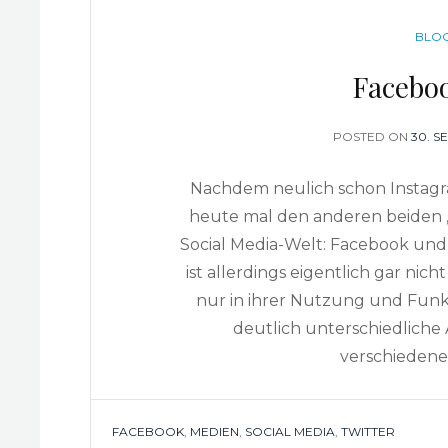
CATE
BLO
Facebo
POSTED ON
POST
30. S
ON
Nachdem neulich schon Instagr
heute mal den anderen beiden „
Social Media-Welt: Facebook und 
ist allerdings eigentlich gar nic
nur in ihrer Nutzung und Funk
deutlich unterschiedlich
verschiedene
TAGS
FACEBOOK
,
MEDIEN
,
SOCIAL MEDIA
,
TWITTER