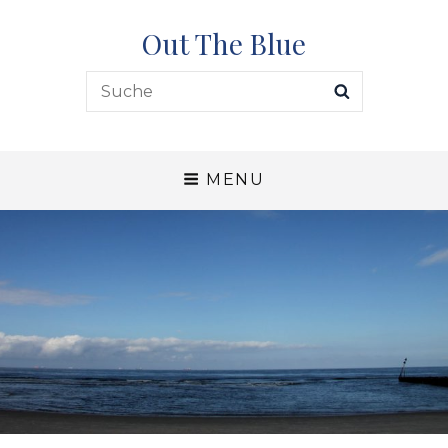
Out The Blue
Search
SEARCH
for:
MENU