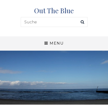
Out The Blue
Search
SEARCH
for:
MENU