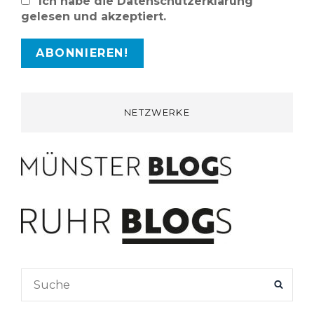
Ich habe die Datenschutzerklärung
gelesen und akzeptiert.
NETZWERKE
Search
SEAR
for: