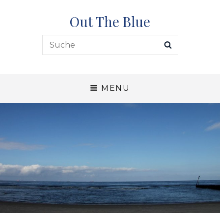
Out The Blue
Search
SEARCH
for:
MENU