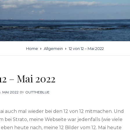
Home
Allgemein
12 von 12 – Mai 2022
12 – Mai 2022
OSTED
3. MAI 2022
BY
OUTTHEBLUE
ON
 Mai auch mal wieder bei den 12 von 12 mitmachen. Und
bei Strato, meine Webseite war jedenfalls (wie viele
e eben heute nach, meine 12 Bilder vom 12. Mai heute