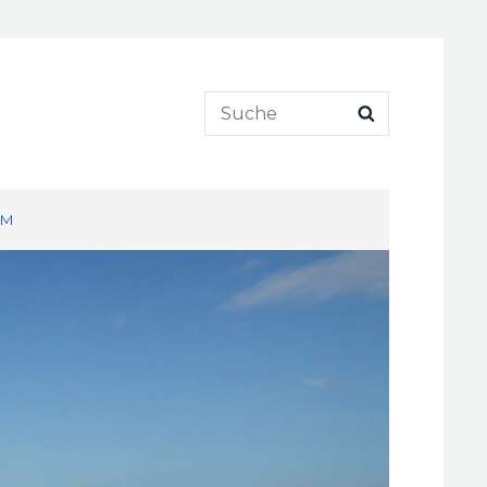
Search
SEARCH
for:
UM