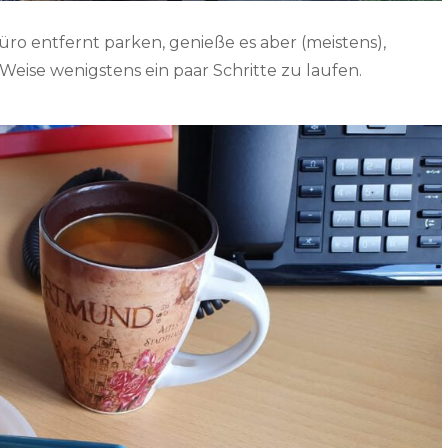
üro entfernt parken, genieße es aber (meistens),
eise wenigstens ein paar Schritte zu laufen.