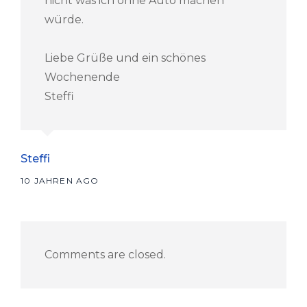
nicht was ich ohne Auto machen
würde.
Liebe Grüße und ein schönes
Wochenende
Steffi
Steffi
says:
10 JAHREN AGO
Comments are closed.