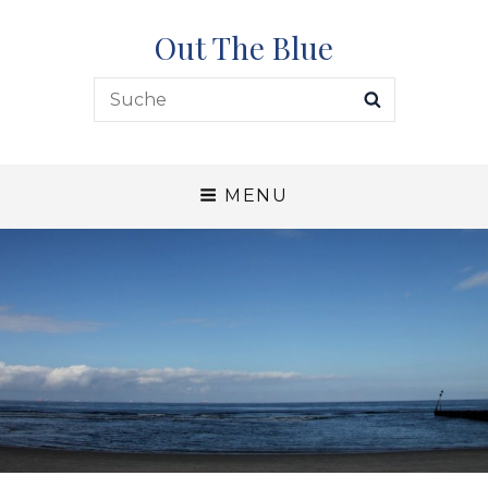
Out The Blue
Search
SEARCH
for:
MENU