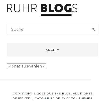
Search
SEAR
for:
ARCHIV
Archiv
COPYRIGHT © 2026
OUT THE BLUE
. ALL RIGHTS
RESERVED.
|
CATCH INSPIRE BY
CATCH THEMES