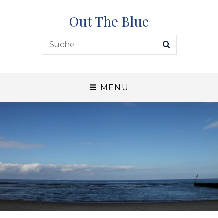
Out The Blue
Search
SEARCH
for:
MENU