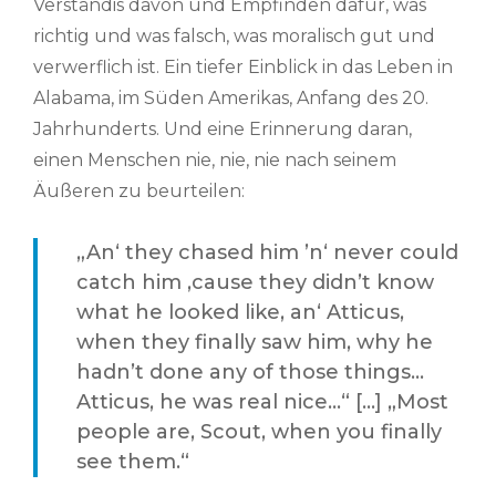
Verständis davon und Empfinden dafür, was
richtig und was falsch, was moralisch gut und
verwerflich ist. Ein tiefer Einblick in das Leben in
Alabama, im Süden Amerikas, Anfang des 20.
Jahrhunderts. Und eine Erinnerung daran,
einen Menschen nie, nie, nie nach seinem
Äußeren zu beurteilen:
„An‘ they chased him ’n‘ never could
catch him ‚cause they didn’t know
what he looked like, an‘ Atticus,
when they finally saw him, why he
hadn’t done any of those things…
Atticus, he was real nice…“ […] „Most
people are, Scout, when you finally
see them.“