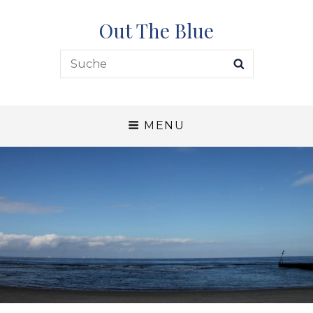
Out The Blue
Search
SEARCH
for:
MENU