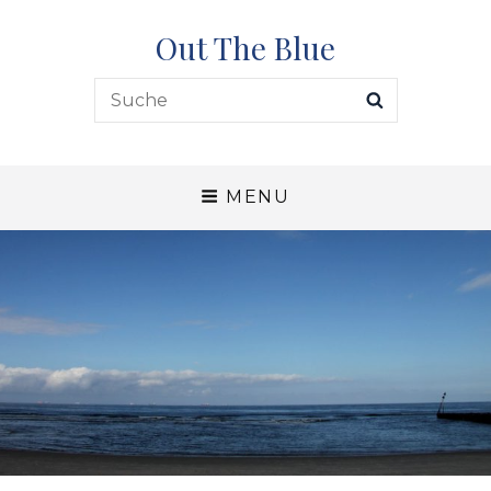
Out The Blue
Search
SEARCH
for:
MENU