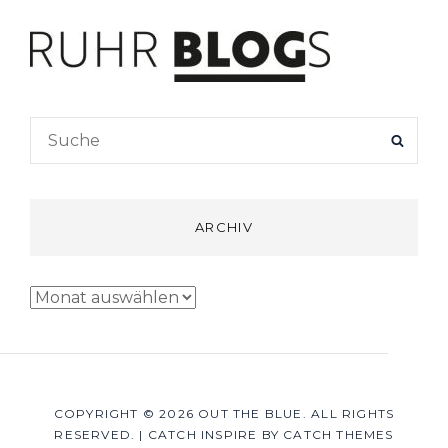
Search
SEAR
for:
ARCHIV
Archiv
COPYRIGHT © 2026
OUT THE BLUE
. ALL RIGHTS
RESERVED.
|
CATCH INSPIRE BY
CATCH THEMES