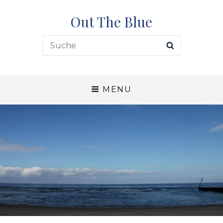
Out The Blue
Search
SEARCH
for:
MENU