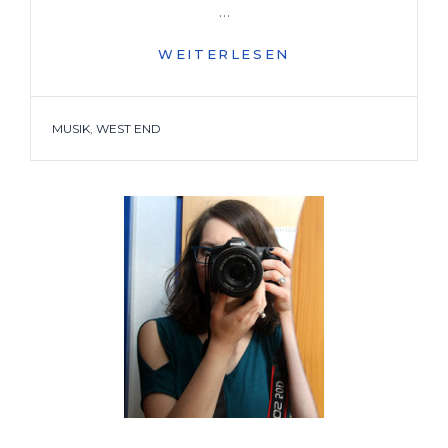
…
GETEILT
WEITERLESEN
#1
[DAVID
HUNTER:
TAGS
MUSIK
,
WEST END
SOUL
OF
A
MAN]