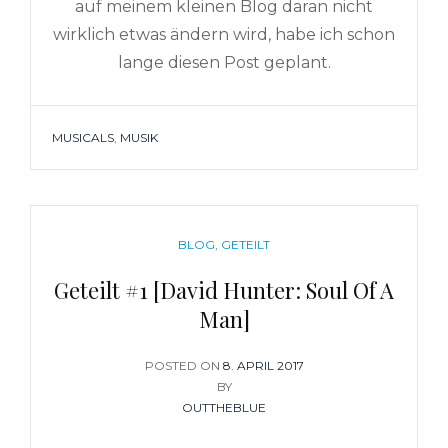
auf meinem kleinen Blog daran nicht
wirklich etwas ändern wird, habe ich schon
lange diesen Post geplant.
TAGS
MUSICALS
,
MUSIK
CATEGORIES
BLOG
,
GETEILT
Geteilt #1 [David Hunter: Soul Of A
Man]
POSTED ON
POSTED
8. APRIL 2017
BY
ON
OUTTHEBLUE