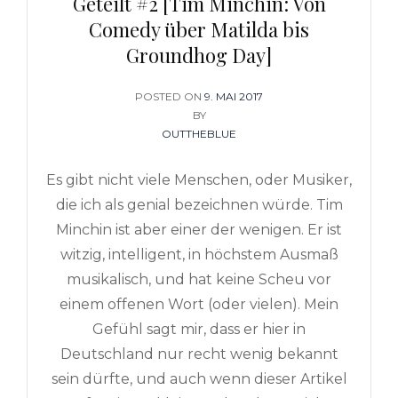
Geteilt #2 [Tim Minchin: Von
Comedy über Matilda bis
Groundhog Day]
POSTED ON
POSTED
9. MAI 2017
BY
ON
OUTTHEBLUE
Es gibt nicht viele Menschen, oder Musiker,
die ich als genial bezeichnen würde. Tim
Minchin ist aber einer der wenigen. Er ist
witzig, intelligent, in höchstem Ausmaß
musikalisch, und hat keine Scheu vor
einem offenen Wort (oder vielen). Mein
Gefühl sagt mir, dass er hier in
Deutschland nur recht wenig bekannt
sein dürfte, und auch wenn dieser Artikel