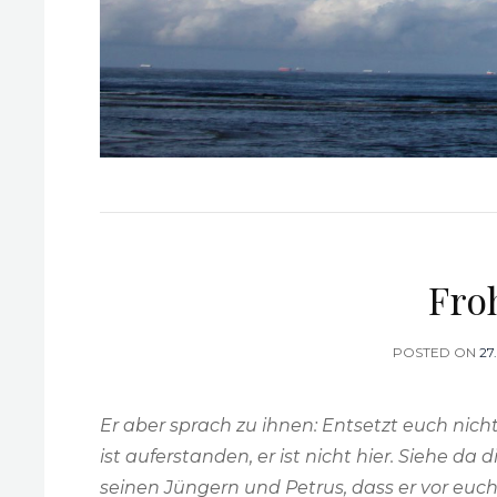
Fro
POSTED ON
P
27
O
Er aber sprach zu ihnen: Entsetzt euch nich
ist auferstanden, er ist nicht hier. Siehe da 
seinen Jüngern und Petrus, dass er vor euch