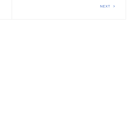
Next
NEXT
Post