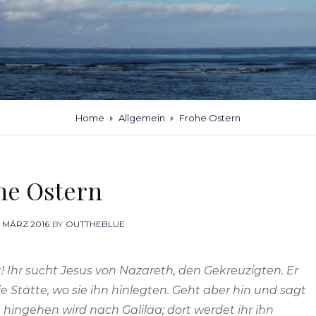
Home
Allgemein
Frohe Ostern
he Ostern
OSTED
. MÄRZ 2016
BY
OUTTHEBLUE
N
t! Ihr sucht Jesus von Nazareth, den Gekreuzigten. Er
die Stätte, wo sie ihn hinlegten. Geht aber hin und sagt
 hingehen wird nach Galiläa; dort werdet ihr ihn