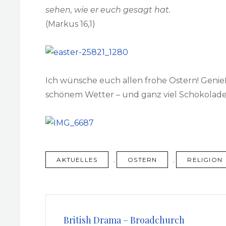
sehen, wie er euch gesagt hat.
(Markus 16,1)
Ich wünsche euch allen frohe Ostern! Genieß
schönem Wetter – und ganz viel Schokolad
TAGS
AKTUELLES
,
OSTERN
,
RELIGION
Beitragsnavigation
British Drama – Broadchurch