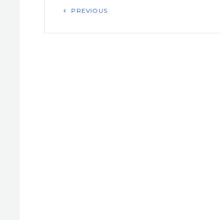
Previous
PREVIOUS
Post