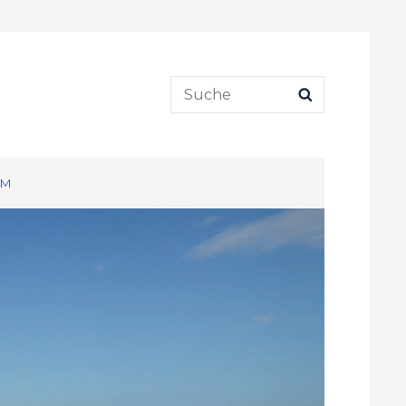
Search
SEARCH
for:
UM