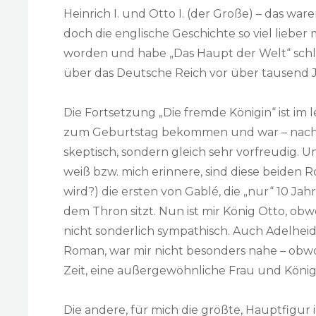
Heinrich I. und Otto I. (der Große) – das wa
doch die englische Geschichte so viel lieber 
worden und habe „Das Haupt der Welt“ schli
über das Deutsche Reich vor über tausend J
Die Fortsetzung „Die fremde Königin“ ist im
zum Geburtstag bekommen und war – nach 
skeptisch, sondern gleich sehr vorfreudig. U
weiß bzw. mich erinnere, sind diese beiden
wird?) die ersten von Gablé, die „nur“ 10 Ja
dem Thron sitzt. Nun ist mir König Otto, ob
nicht sonderlich sympathisch. Auch Adelheid
Roman, war mir nicht besonders nahe – obwoh
Zeit, eine außergewöhnliche Frau und König
Die andere, für mich die größte, Hauptfigur i