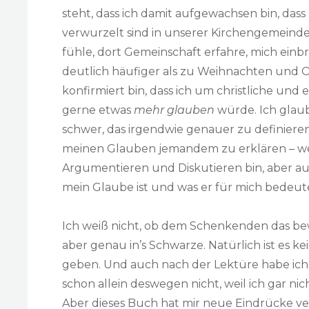
steht, dass ich damit aufgewachsen bin, dass
verwurzelt sind in unserer Kirchengemeinde
fühle, dort Gemeinschaft erfahre, mich einbr
deutlich häufiger als zu Weihnachten und O
konfirmiert bin, dass ich um christliche und 
gerne etwas
mehr glauben
würde. Ich glaube
schwer, das irgendwie genauer zu definieren.
meinen Glauben jemandem zu erklären – weil
Argumentieren und Diskutieren bin, aber auch
mein Glaube ist und was er für mich bedeut
Ich weiß nicht, ob dem Schenkenden das bew
aber genau in’s Schwarze. Natürlich ist es k
geben. Und auch nach der Lektüre habe ich 
schon allein deswegen nicht, weil ich gar ni
Aber dieses Buch hat mir neue Eindrücke ve