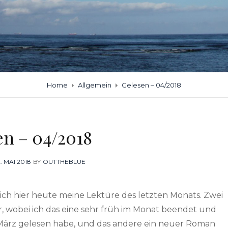
Home
Allgemein
Gelesen – 04/2018
en – 04/2018
POSTED
2. MAI 2018
BY
OUTTHEBLUE
ON
ich hier heute meine Lektüre des letzten Monats. Zwei
r, wobei ich das eine sehr früh im Monat beendet und
März gelesen habe, und das andere ein neuer Roman