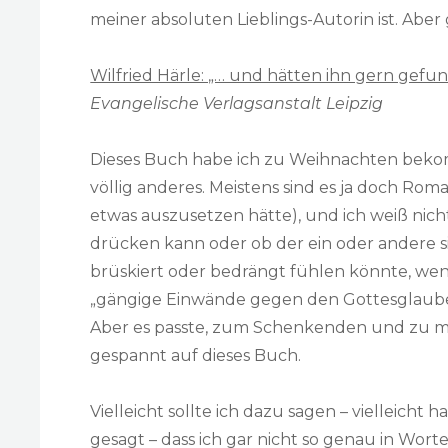
meiner absoluten Lieblings-Autorin ist. Abe
Wilfried Härle: „… und hätten ihn gern gefun
Evangelische Verlagsanstalt Leipzig
Dieses Buch habe ich zu Weihnachten bek
völlig anderes. Meistens sind es ja doch Rom
etwas auszusetzen hätte), und ich weiß nich
drücken kann oder ob der ein oder andere sic
brüskiert oder bedrängt fühlen könnte, we
„gängige Einwände gegen den Gottesglaube
Aber es passte, zum Schenkenden und zu mi
gespannt auf dieses Buch.
Vielleicht sollte ich dazu sagen – vielleicht
gesagt – dass ich gar nicht so genau in Worte 