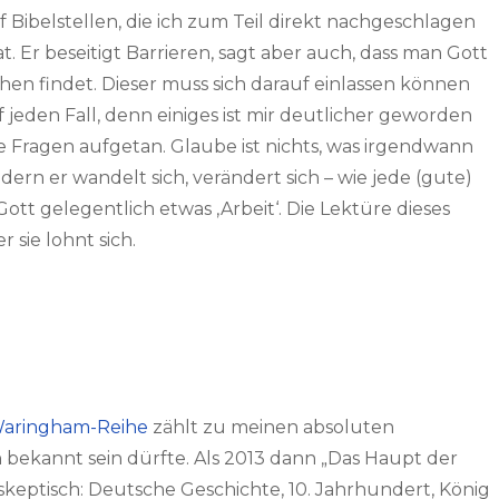
 Bibelstellen, die ich zum Teil direkt nachgeschlagen
hat. Er beseitigt Barrieren, sagt aber auch, dass man Gott
chen findet. Dieser muss sich darauf einlassen können
uf jeden Fall, denn einiges ist mir deutlicher geworden
 Fragen aufgetan. Glaube ist nichts, was irgendwann
dern er wandelt sich, verändert sich – wie jede (gute)
t gelegentlich etwas ‚Arbeit‘. Die Lektüre dieses
r sie lohnt sich.
aringham-Reihe
zählt zu meinen absoluten
n bekannt sein dürfte. Als 2013 dann „Das Haupt der
 skeptisch: Deutsche Geschichte, 10. Jahrhundert, König