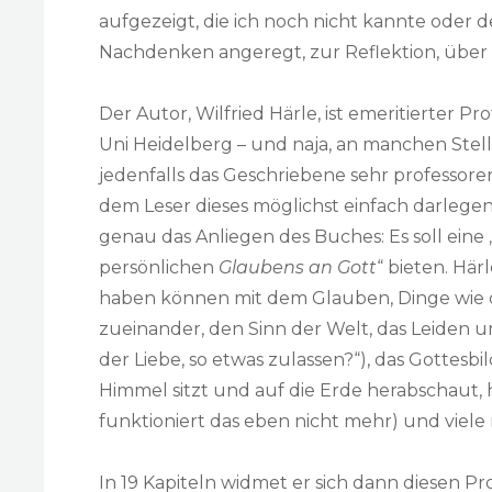
aufgezeigt, die ich noch nicht kannte oder d
Nachdenken angeregt, zur Reflektion, über
Der Autor, Wilfried Härle, ist emeritierter P
Uni Heidelberg – und naja, an manchen Stell
jedenfalls das Geschriebene sehr professoren
dem Leser dieses möglichst einfach darlegen.
genau das Anliegen des Buches: Es soll eine 
persönlichen
Glaubens an Gott
“ bieten. Hä
haben können mit dem Glauben, Dinge wie d
zueinander, den Sinn der Welt, das Leiden un
der Liebe, so etwas zulassen?“), das Gottesbi
Himmel sitzt und auf die Erde herabschaut, 
funktioniert das eben nicht mehr) und viele
In 19 Kapiteln widmet er sich dann diesen P