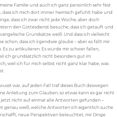
 meine Familie und auch ich ganz persönlich sehr fest
, dass ich mich dort immer heimisch gefühlt habe und
inge, dass ich zwar nicht jede Woche, aber doch
stern den Gottesdienst besuche, dass ich getauft und
evangelische Grundsätze weiß. Und dass ich vielleicht
 schon, dass ich irgendwie glaube – aber es fällt mir
 Es zu artikulieren. Es würde mir schwer fallen,
 ich grundsätzlich nicht besonders gut im
, weil ich für mich selbst nicht ganz klar habe, was
et.
usst war, auf jeden Fall traf dieses Buch deswegen
eine Anleitung zum Glauben, so etwas kann es gar nicht
jetzt nicht auf einmal alle Antworten gefunden –
cht genau weiß, welche Antworten ich eigentlich suche.
rschafft, neue Perspektiven beleuchtet, mir Dinge