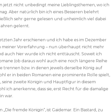
ren jetzt nicht unbedingt meine Lieblingsthemen, wo ich
mag. Aber natürlich bin ich eines Besseren belehrt
eßlich sehr gerne gelesen und unheimlich viel dabei
ahren gelernt.
 letzten Jahr erschienen und ich habe es im Dezember
meiner Vorerfahrung – nun überhaupt nicht mehr
nd auch hier wurde ich nicht enttäuscht. Soweit ich
 Romane (ob daraus wohl auch eine noch längere Reihe
hre trennen bzw. in denen jeweils derselbe König auf
wohl er in beiden Romanen eine prominente Rolle spielt,
, seine zweite Königin und Hauptfigur in diesem
l ich anerkenne, dass sie, erst Recht für die damalige
in war.
n „Die fremde Königin“, ist Gaidemar. Ein Bastard, zu