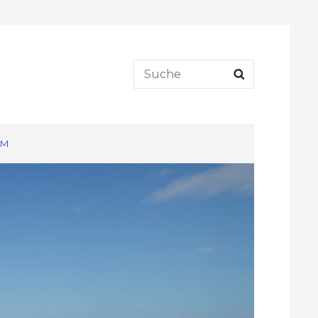
Search
SEARCH
for:
UM