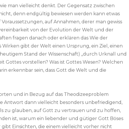
wie man vielleicht denkt. Der Gegensatz zwischen
r nicht, denn endgültig bewiesen werden kann etwas
uf Voraussetzungen, auf Annahmen, derer man gewiss
vereinbarkeit von der Evolution der Welt und der
ften fragen danach oder erklären das Wie der
 Wirken gibt der Welt einen Ursprung, ein Ziel, einen
 heutigem Stand der Wissenschaft) „durch Urknall und
keit Gottes vorstellen? Was ist Gottes Wesen? Welchen
arin erkennbar sein, dass Gott die Welt und die
orten und in Bezug auf das Theodizeeproblem
ine Antwort dann vielleicht besonders unbefriedigend,
 als zu glauben, auf Gott zu vertrauen und zu hoffen,
inden ist, warum ein liebender und gütiger Gott Böses
gibt Einsichten, die einem vielleicht vorher nicht