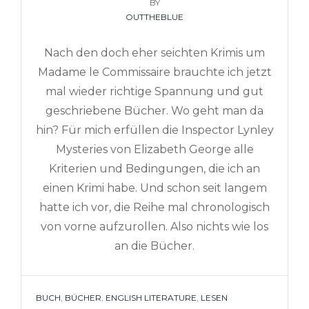
ON
BY
OUTTHEBLUE
Nach den doch eher seichten Krimis um
Madame le Commissaire brauchte ich jetzt
mal wieder richtige Spannung und gut
geschriebene Bücher. Wo geht man da
hin? Für mich erfüllen die Inspector Lynley
Mysteries von Elizabeth George alle
Kriterien und Bedingungen, die ich an
einen Krimi habe. Und schon seit langem
hatte ich vor, die Reihe mal chronologisch
von vorne aufzurollen. Also nichts wie los
an die Bücher.
TAGS
BUCH
,
BÜCHER
,
ENGLISH LITERATURE
,
LESEN