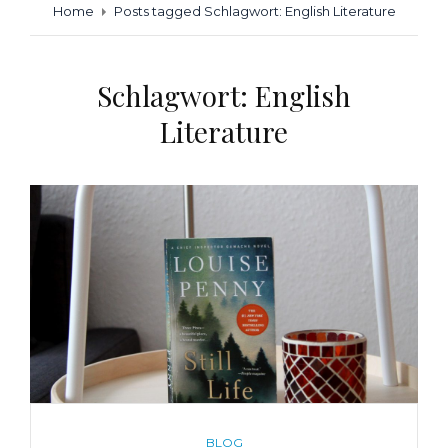
Home
Posts tagged
Schlagwort:
English Literature
Schlagwort:
English
Literature
CATEGORIES
BLOG