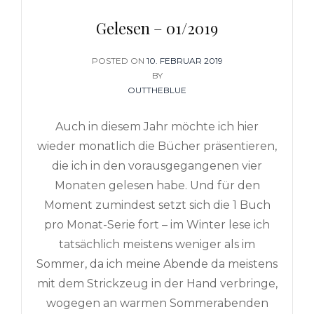
Gelesen – 01/2019
POSTED ON
POSTED
10. FEBRUAR 2019
ON
BY
OUTTHEBLUE
Auch in diesem Jahr möchte ich hier
wieder monatlich die Bücher präsentieren,
die ich in den vorausgegangenen vier
Monaten gelesen habe. Und für den
Moment zumindest setzt sich die 1 Buch
pro Monat-Serie fort – im Winter lese ich
tatsächlich meistens weniger als im
Sommer, da ich meine Abende da meistens
mit dem Strickzeug in der Hand verbringe,
wogegen an warmen Sommerabenden