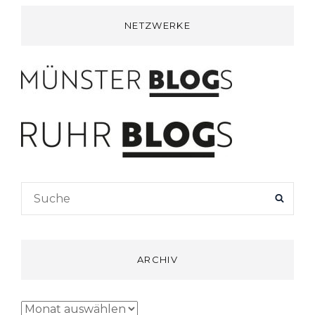
NETZWERKE
Search
SEAR
for:
ARCHIV
Archiv