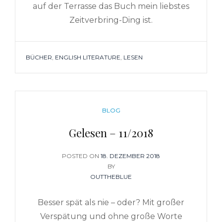
auf der Terrasse das Buch mein liebstes
Zeitverbring-Ding ist.
TAGS
BÜCHER
,
ENGLISH LITERATURE
,
LESEN
CATEGORIES
BLOG
Gelesen – 11/2018
POSTED ON
POSTED
18. DEZEMBER 2018
ON
BY
OUTTHEBLUE
Besser spät als nie – oder? Mit großer
Verspätung und ohne große Worte