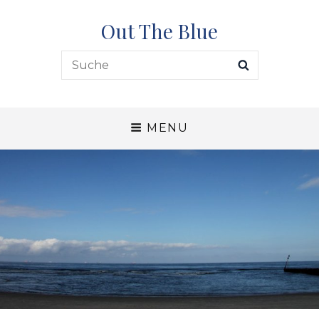
Out The Blue
Search
SEARCH
for:
MENU