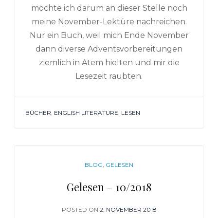
möchte ich darum an dieser Stelle noch
meine November-Lektüre nachreichen.
Nur ein Buch, weil mich Ende November
dann diverse Adventsvorbereitungen
ziemlich in Atem hielten und mir die
Lesezeit raubten.
TAGS
BÜCHER
,
ENGLISH LITERATURE
,
LESEN
CATEGORIES
BLOG
,
GELESEN
Gelesen – 10/2018
POSTED ON
POSTED
2. NOVEMBER 2018