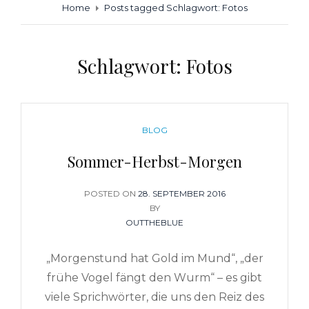
Home
Posts tagged
Schlagwort:
Fotos
Schlagwort:
Fotos
CATEGORIES
BLOG
Sommer-Herbst-Morgen
POSTED ON
POSTED
28. SEPTEMBER 2016
ON
BY
OUTTHEBLUE
„Morgenstund hat Gold im Mund“, „der
frühe Vogel fängt den Wurm“ – es gibt
viele Sprichwörter, die uns den Reiz des