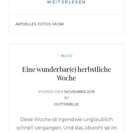
MEIN
WEITERLESEN
(KONZERT-)WOC
IN
INSTAGRAM-
TAGS
AKTUELLES
,
FOTOS
,
MUSIK
BILDERN
CATEGORIES
BLOG
Eine wunderbar(e) herbstliche
Woche
POSTED ON
POSTED
1. NOVEMBER 2015
ON
BY
OUTTHEBLUE
Diese Woche ist irgendwie unglaublich
schnell vergangen. Und das, obwohl sie im