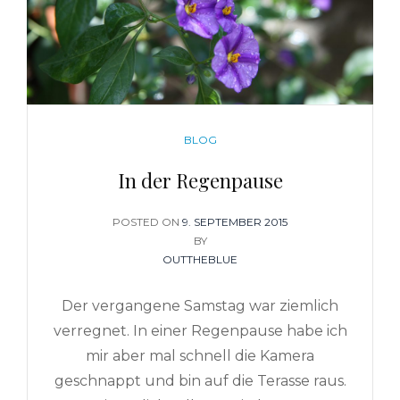
CATEGORIES
BLOG
In der Regenpause
POSTED ON
POSTED
9. SEPTEMBER 2015
ON
BY
OUTTHEBLUE
Der vergangene Samstag war ziemlich
verregnet. In einer Regenpause habe ich
mir aber mal schnell die Kamera
geschnappt und bin auf die Terasse raus.