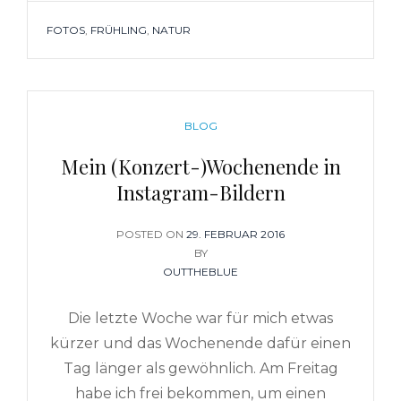
TAGS
FOTOS
,
FRÜHLING
,
NATUR
CATEGORIES
BLOG
Mein (Konzert-)Wochenende in
Instagram-Bildern
POSTED ON
POSTED
29. FEBRUAR 2016
ON
BY
OUTTHEBLUE
Die letzte Woche war für mich etwas
kürzer und das Wochenende dafür einen
Tag länger als gewöhnlich. Am Freitag
habe ich frei bekommen, um einen