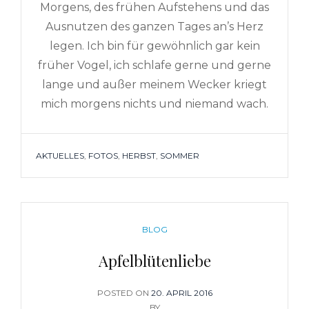
Morgens, des frühen Aufstehens und das
Ausnutzen des ganzen Tages an’s Herz
legen. Ich bin für gewöhnlich gar kein
früher Vogel, ich schlafe gerne und gerne
lange und außer meinem Wecker kriegt
mich morgens nichts und niemand wach.
TAGS
AKTUELLES
,
FOTOS
,
HERBST
,
SOMMER
CATEGORIES
BLOG
Apfelblütenliebe
POSTED ON
POSTED
20. APRIL 2016
BY
ON