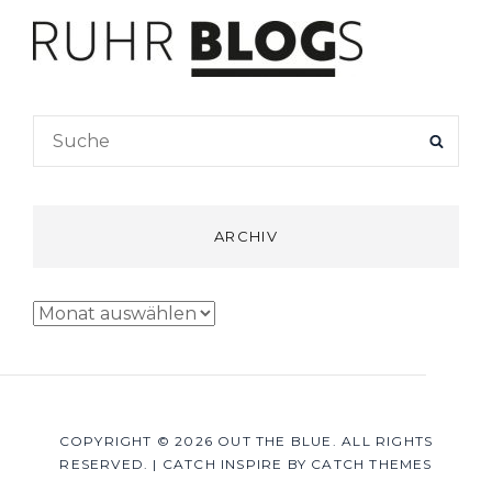
Search
SEAR
for:
ARCHIV
Archiv
COPYRIGHT © 2026
OUT THE BLUE
. ALL RIGHTS
RESERVED.
|
CATCH INSPIRE BY
CATCH THEMES