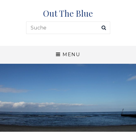
Out The Blue
Search
SEARCH
for:
MENU