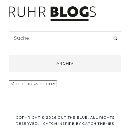
Search
SEAR
for:
ARCHIV
Archiv
COPYRIGHT © 2026
OUT THE BLUE
. ALL RIGHTS
RESERVED.
|
CATCH INSPIRE BY
CATCH THEMES