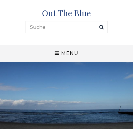
Out The Blue
Search
SEARCH
for:
MENU