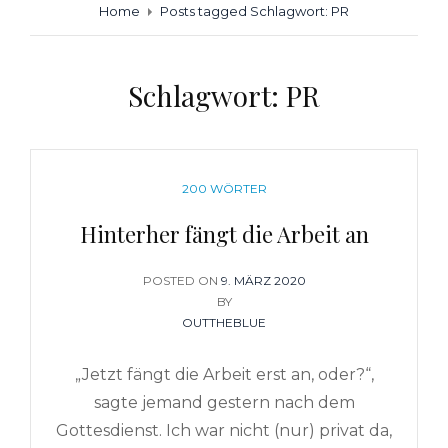
Home
Posts tagged
Schlagwort:
PR
Schlagwort:
PR
CATEGORIES
200 WÖRTER
Hinterher fängt die Arbeit an
POSTED ON
POSTED
9. MÄRZ 2020
BY
ON
OUTTHEBLUE
„Jetzt fängt die Arbeit erst an, oder?“,
sagte jemand gestern nach dem
Gottesdienst. Ich war nicht (nur) privat da,