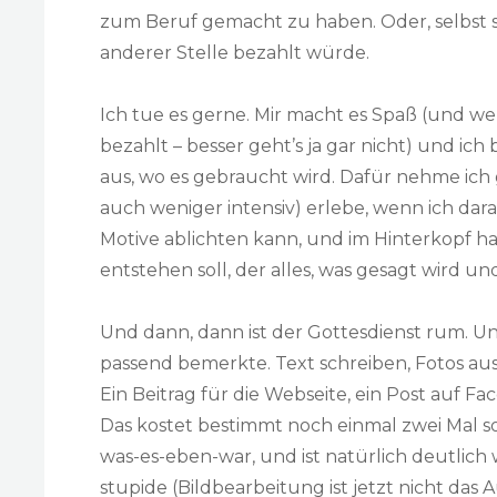
zum Beruf gemacht zu haben. Oder, selbst sc
anderer Stelle bezahlt würde.
Ich tue es gerne. Mir macht es Spaß (und 
bezahlt – besser geht’s ja gar nicht) und ic
aus, wo es gebraucht wird. Dafür nehme ich 
auch weniger intensiv) erlebe, wenn ich dar
Motive ablichten kann, und im Hinterkopf h
entstehen soll, der alles, was gesagt wird und
Und dann, dann ist der Gottesdienst rum. Un
passend bemerkte. Text schreiben, Fotos au
Ein Beitrag für die Webseite, ein Post auf F
Das kostet bestimmt noch einmal zwei Mal so
was-es-eben-war, und ist natürlich deutlich
stupide (Bildbearbeitung ist jetzt nicht das