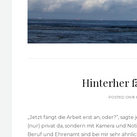
Hinterher f
POSTED ON
P
9.
O
„Jetzt fängt die Arbeit erst an, oder?“, sag
(nur) privat da, sondern mit Kamera und Notiz
Beruf und Ehrenamt sind bei mir sehr ähnlic