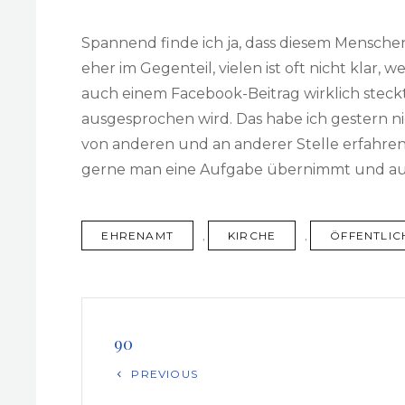
Spannend finde ich ja, dass diesem Menschen 
eher im Gegenteil, vielen ist oft nicht klar,
auch einem Facebook-Beitrag wirklich stec
ausgesprochen wird. Das habe ich gestern n
von anderen und an anderer Stelle erfahren
gerne man eine Aufgabe übernimmt und auc
TAGS
EHRENAMT
,
KIRCHE
,
ÖFFENTLIC
Beitragsnavigation
90
Previous
PREVIOUS
Post