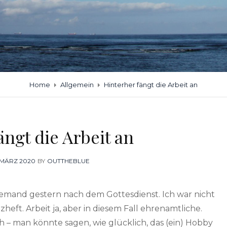
Home
Allgemein
Hinterher fängt die Arbeit an
ängt die Arbeit an
OSTED
 MÄRZ 2020
BY
OUTTHEBLUE
N
te jemand gestern nach dem Gottesdienst. Ich war nicht
heft. Arbeit ja, aber in diesem Fall ehrenamtliche.
h – man könnte sagen, wie glücklich, das (ein) Hobby