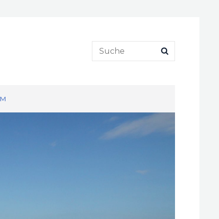
Search
SEARCH
for:
UM