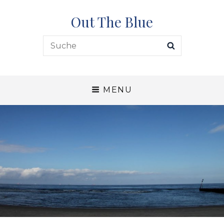
Out The Blue
Search
SEARCH
for:
MENU