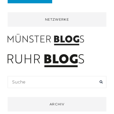
NETZWERKE
Search
SEAR
for:
ARCHIV