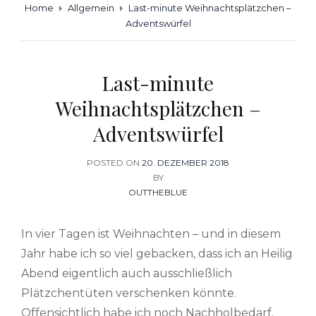
Home
Allgemein
Last-minute Weihnachtsplätzchen –
Adventswürfel
Last-minute
Weihnachtsplätzchen –
Adventswürfel
POSTED ON
POSTED
20. DEZEMBER 2018
ON
BY
OUTTHEBLUE
In vier Tagen ist Weihnachten – und in diesem
Jahr habe ich so viel gebacken, dass ich an Heilig
Abend eigentlich auch ausschließlich
Plätzchentüten verschenken könnte.
Offensichtlich habe ich noch Nachholbedarf.