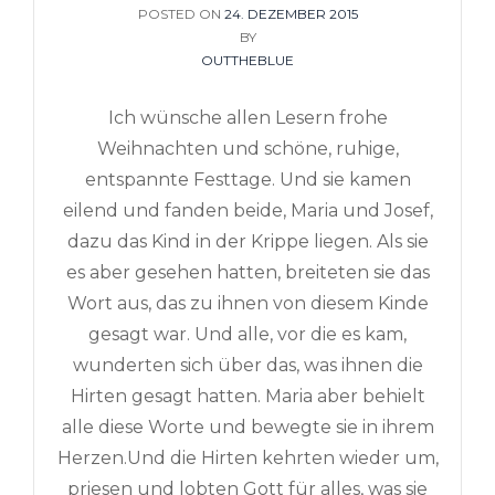
POSTED ON
POSTED
24. DEZEMBER 2015
ON
BY
OUTTHEBLUE
Ich wünsche allen Lesern frohe
Weihnachten und schöne, ruhige,
entspannte Festtage. Und sie kamen
eilend und fanden beide, Maria und Josef,
dazu das Kind in der Krippe liegen. Als sie
es aber gesehen hatten, breiteten sie das
Wort aus, das zu ihnen von diesem Kinde
gesagt war. Und alle, vor die es kam,
wunderten sich über das, was ihnen die
Hirten gesagt hatten. Maria aber behielt
alle diese Worte und bewegte sie in ihrem
Herzen.Und die Hirten kehrten wieder um,
priesen und lobten Gott für alles, was sie