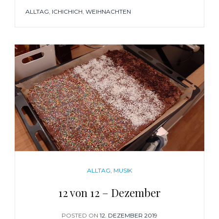
TAGS
ALLTAG
,
ICHICHICH
,
WEIHNACHTEN
CATEGORIES
ALLTAG
,
MUSIK
12 von 12 – Dezember
POSTED ON
POSTED
12. DEZEMBER 2019