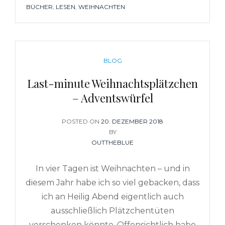
TAGS
BÜCHER
,
LESEN
,
WEIHNACHTEN
CATEGORIES
BLOG
Last-minute Weihnachtsplätzchen
– Adventswürfel
POSTED ON
POSTED
20. DEZEMBER 2018
ON
BY
OUTTHEBLUE
In vier Tagen ist Weihnachten – und in
diesem Jahr habe ich so viel gebacken, dass
ich an Heilig Abend eigentlich auch
ausschließlich Plätzchentüten
verschenken könnte. Offensichtlich habe