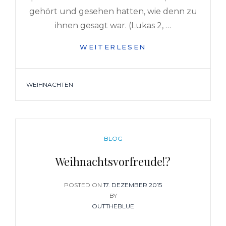
gehört und gesehen hatten, wie denn zu
ihnen gesagt war. (Lukas 2, …
FROHE
WEITERLESEN
WEIHNACHTEN
TAGS
WEIHNACHTEN
CATEGORIES
BLOG
Weihnachtsvorfreude!?
POSTED ON
POSTED
17. DEZEMBER 2015
ON
BY
OUTTHEBLUE