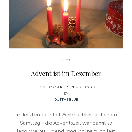
CATEGORIES
BLOG
Advent ist im Dezember
POSTED ON
POSTED
10. DEZEMBER 2017
ON
BY
OUTTHEBLUE
Im letzten Jahr fiel Weihnachten auf einen
Samstag – die Adventszeit war damit so
lang, wie nur irgend möglich, nämlich fast