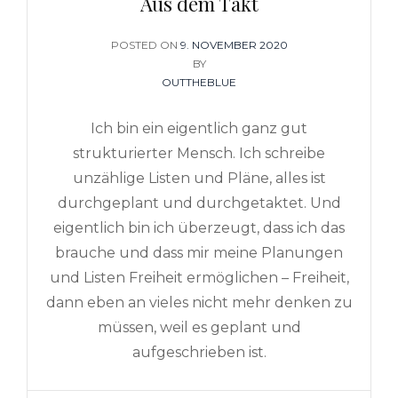
Aus dem Takt
POSTED ON
POSTED
9. NOVEMBER 2020
ON
BY
OUTTHEBLUE
Ich bin ein eigentlich ganz gut
strukturierter Mensch. Ich schreibe
unzählige Listen und Pläne, alles ist
durchgeplant und durchgetaktet. Und
eigentlich bin ich überzeugt, dass ich das
brauche und dass mir meine Planungen
und Listen Freiheit ermöglichen – Freiheit,
dann eben an vieles nicht mehr denken zu
müssen, weil es geplant und
aufgeschrieben ist.