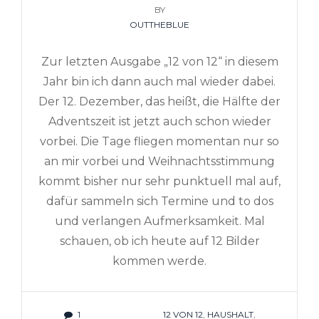
ON
BY
OUTTHEBLUE
Zur letzten Ausgabe „12 von 12“ in diesem
Jahr bin ich dann auch mal wieder dabei.
Der 12. Dezember, das heißt, die Hälfte der
Adventszeit ist jetzt auch schon wieder
vorbei. Die Tage fliegen momentan nur so
an mir vorbei und Weihnachtsstimmung
kommt bisher nur sehr punktuell mal auf,
dafür sammeln sich Termine und to dos
und verlangen Aufmerksamkeit. Mal
schauen, ob ich heute auf 12 Bilder
kommen werde.
1
TAGS
12 VON 12
,
HAUSHALT
,