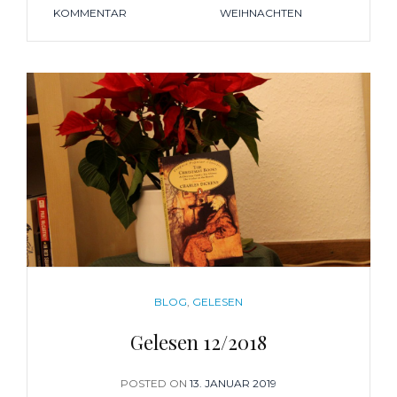
KOMMENTAR
ZU
WEIHNACHTEN
12
VON
12
–
DEZEMBER
CATEGORIES
BLOG
,
GELESEN
Gelesen 12/2018
POSTED ON
POSTED
13. JANUAR 2019