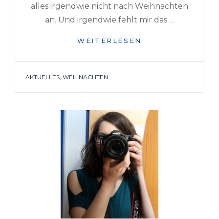
alles irgendwie nicht nach Weihnachten
an. Und irgendwie fehlt mir das …
WEIHNACHTSVOR
WEITERLESEN
TAGS
AKTUELLES
,
WEIHNACHTEN