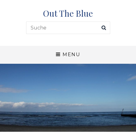
Out The Blue
Search
SEARCH
for:
MENU