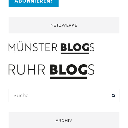
NETZWERKE
Search
SEAR
for:
ARCHIV