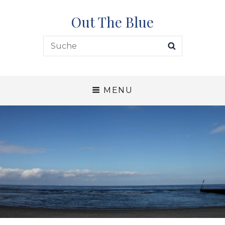
Out The Blue
Search
SEARCH
for:
MENU