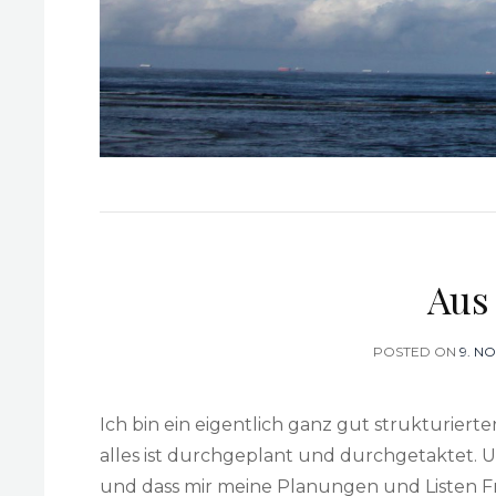
Aus
POSTED ON
POS
9. N
ON
Ich bin ein eigentlich ganz gut strukturiert
alles ist durchgeplant und durchgetaktet. U
und dass mir meine Planungen und Listen Fre