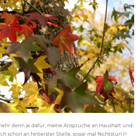
hr denn je dafür, meine Ansprüche an Haushalt und
h schon an hinterster Stelle, sogar mal Nichtstun (=