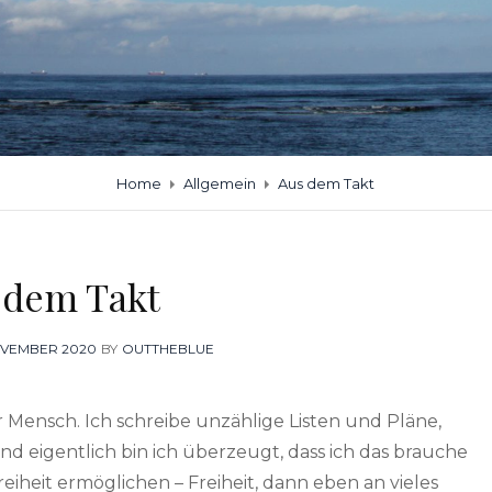
Home
Allgemein
Aus dem Takt
 dem Takt
TED
OVEMBER 2020
BY
OUTTHEBLUE
er Mensch. Ich schreibe unzählige Listen und Pläne,
nd eigentlich bin ich überzeugt, dass ich das brauche
iheit ermöglichen – Freiheit, dann eben an vieles