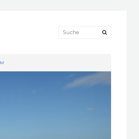
Search
SEARCH
for:
UM