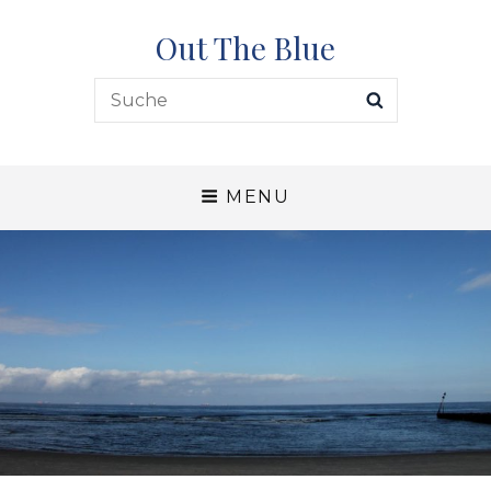
Out The Blue
Search
SEARCH
for:
MENU