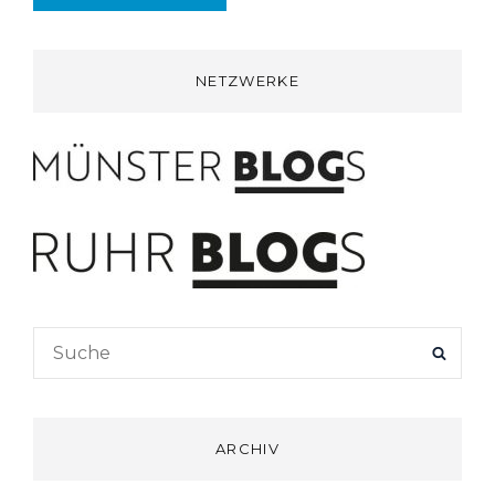
NETZWERKE
Search
SEAR
for:
ARCHIV