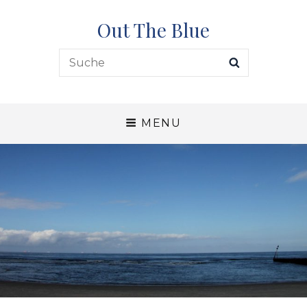
Out The Blue
Search
SEARCH
for:
MENU