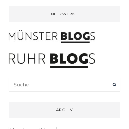
NETZWERKE
Search
SEAR
for:
ARCHIV