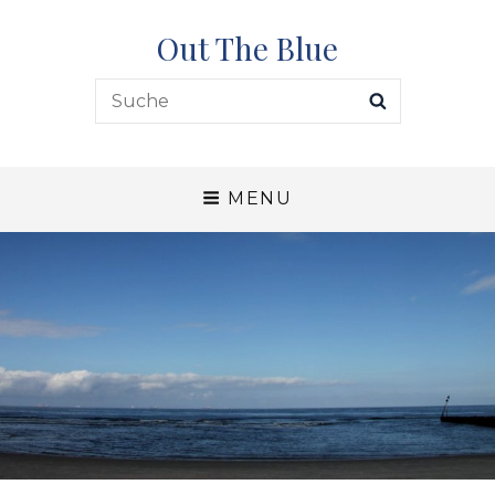
Out The Blue
Search
SEARCH
for:
MENU