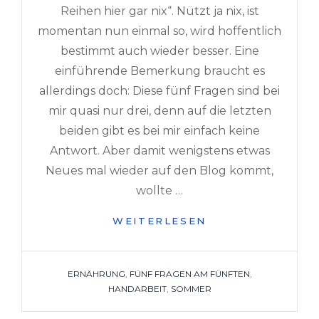
Reihen hier gar nix“. Nützt ja nix, ist
momentan nun einmal so, wird hoffentlich
bestimmt auch wieder besser. Eine
einführende Bemerkung braucht es
allerdings doch: Diese fünf Fragen sind bei
mir quasi nur drei, denn auf die letzten
beiden gibt es bei mir einfach keine
Antwort. Aber damit wenigstens etwas
Neues mal wieder auf den Blog kommt,
wollte …
FÜNF
WEITERLESEN
FRAGEN
AM
FÜNFTEN
TAGS
ERNÄHRUNG
,
FÜNF FRAGEN AM FÜNFTEN
,
–
HANDARBEIT
,
SOMMER
JULI