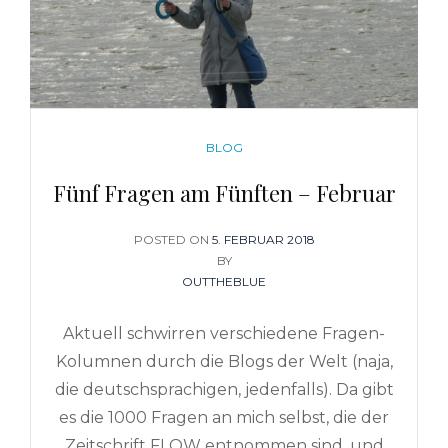
CATEGORIES
BLOG
Fünf Fragen am Fünften – Februar
POSTED ON
POSTED
5. FEBRUAR 2018
ON
BY
OUTTHEBLUE
Aktuell schwirren verschiedene Fragen-
Kolumnen durch die Blogs der Welt (naja,
die deutschsprachigen, jedenfalls). Da gibt
es die 1000 Fragen an mich selbst, die der
Zeitschrift FLOW entnommen sind, und