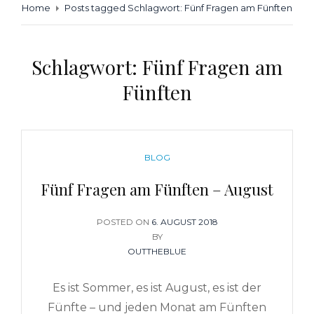
Home
Posts tagged
Schlagwort:
Fünf Fragen am Fünften
Schlagwort:
Fünf Fragen am
Fünften
CATEGORIES
BLOG
Fünf Fragen am Fünften – August
POSTED ON
POSTED
6. AUGUST 2018
ON
BY
OUTTHEBLUE
Es ist Sommer, es ist August, es ist der
Fünfte – und jeden Monat am Fünften