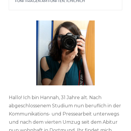
TAGS
FÜNF FRAGEN AM FÜNFTEN
,
ICHICHICH
–
FEBRUAR
Hallo! Ich bin Hannah, 31 Jahre alt. Nach
abgeschlossenem Studium nun beruflich in der
Kommunikations- und Pressearbeit unterwegs
und nach dem vierten Umzug seit dem Abitur
nun wohnhaft in Dortmund. Ihr findet mich