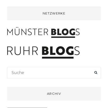
NETZWERKE
Search
SEAR
for:
ARCHIV