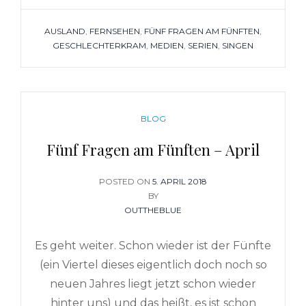
TAGS
AUSLAND
,
FERNSEHEN
,
FÜNF FRAGEN AM FÜNFTEN
,
GESCHLECHTERKRAM
,
MEDIEN
,
SERIEN
,
SINGEN
CATEGORIES
BLOG
Fünf Fragen am Fünften – April
POSTED ON
POSTED
5. APRIL 2018
BY
ON
OUTTHEBLUE
Es geht weiter. Schon wieder ist der Fünfte
(ein Viertel dieses eigentlich doch noch so
neuen Jahres liegt jetzt schon wieder
hinter uns) und das heißt, es ist schon