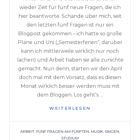
wieder Zeit für fünf neue Fragen, die ich
hier beantworte. Schande über mich, seit
den letzten fünf Fragen ist nur ein
Blogpost gekommen – ich hatte so große
Pläne und Uni („Semesterferien“, darüber
kann ich mittlerweile wirklich nur noch
lachen) und Arbeit haben sie alle zunichte
gemacht. Nun denn, starten wir den April
doch mal mit dem Vorsatz, dass es diesen
Monat wirklich besser werden muss mit
dem Bloggen. Los geht’s …
FÜNF
WEITERLESEN
FRAGEN
AM
FÜNFTEN
TAGS
ARBEIT
,
FÜNF FRAGEN AM FÜNFTEN
,
MUSIK
,
SINGEN
,
–
STUDIUM