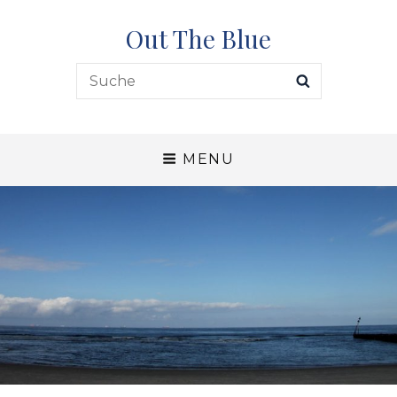
Out The Blue
Search
SEARCH
for:
MENU