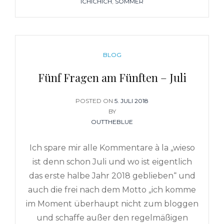
ICHICHICH
,
SOMMER
CATEGORIES
BLOG
Fünf Fragen am Fünften – Juli
POSTED ON
POSTED
5. JULI 2018
BY
ON
OUTTHEBLUE
Ich spare mir alle Kommentare à la „wieso
ist denn schon Juli und wo ist eigentlich
das erste halbe Jahr 2018 geblieben“ und
auch die frei nach dem Motto „ich komme
im Moment überhaupt nicht zum bloggen
und schaffe außer den regelmäßigen