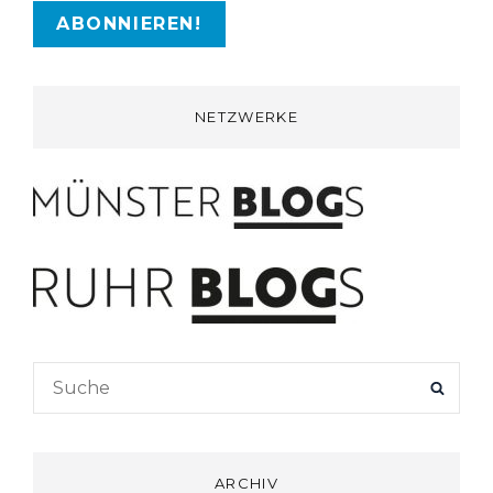
NETZWERKE
Search
SEAR
for:
ARCHIV