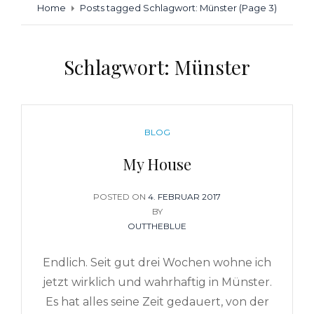
Home
Posts tagged
Schlagwort:
Münster
(Page 3)
Schlagwort:
Münster
CATEGORIES
BLOG
My House
POSTED ON
POSTED
4. FEBRUAR 2017
ON
BY
OUTTHEBLUE
Endlich. Seit gut drei Wochen wohne ich
jetzt wirklich und wahrhaftig in Münster.
Es hat alles seine Zeit gedauert, von der