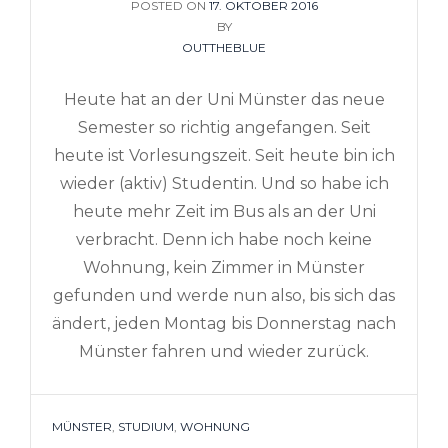
POSTED ON
POSTED
17. OKTOBER 2016
ON
BY
OUTTHEBLUE
Heute hat an der Uni Münster das neue
Semester so richtig angefangen. Seit
heute ist Vorlesungszeit. Seit heute bin ich
wieder (aktiv) Studentin. Und so habe ich
heute mehr Zeit im Bus als an der Uni
verbracht. Denn ich habe noch keine
Wohnung, kein Zimmer in Münster
gefunden und werde nun also, bis sich das
ändert, jeden Montag bis Donnerstag nach
Münster fahren und wieder zurück.
TAGS
MÜNSTER
,
STUDIUM
,
WOHNUNG