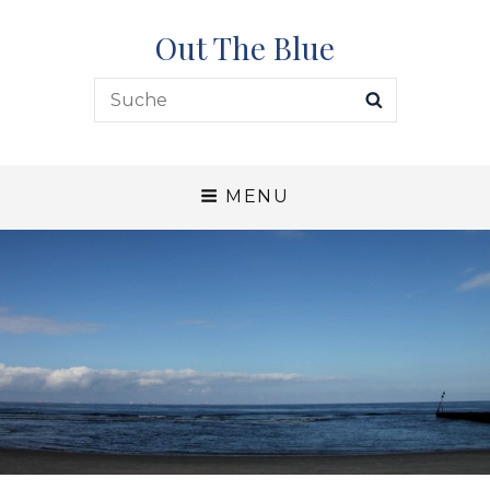
Out The Blue
Search
SEARCH
for:
MENU