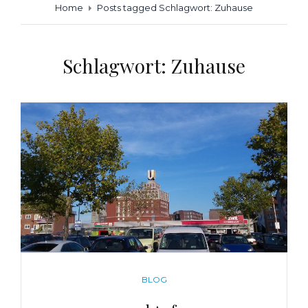
Home
Posts tagged
Schlagwort:
Zuhause
Schlagwort:
Zuhause
CATEGORIES
BLOG