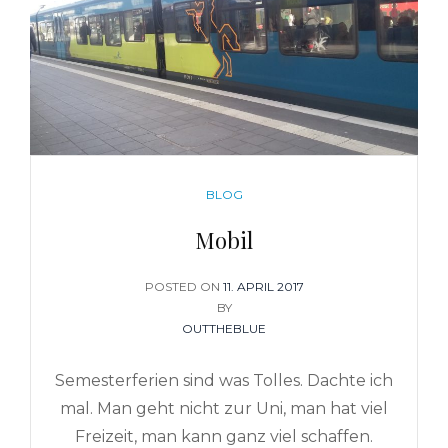
CATEGORIES
BLOG
Mobil
POSTED ON
POSTED
11. APRIL 2017
BY
ON
OUTTHEBLUE
Semesterferien sind was Tolles. Dachte ich
mal. Man geht nicht zur Uni, man hat viel
Freizeit, man kann ganz viel schaffen.