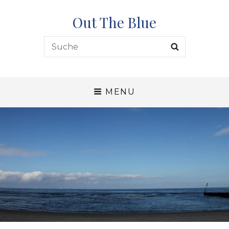
Out The Blue
Search
SEARCH
for:
MENU