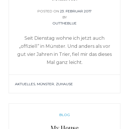
POSTED ON
POSTED
23. FEBRUAR 2017
ON
BY
OUTTHEBLUE
Seit Dienstag wohne ich jetzt auch
„offiziell“ in Münster. Und anders als vor
gut vier Jahren in Trier, fiel mir das dieses
Mal ganz leicht.
TAGS
AKTUELLES
,
MÜNSTER
,
ZUHAUSE
CATEGORIES
BLOG
My House