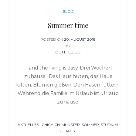
CATEGORIES
BLOG
Summer time
POSTED ON
POSTED
20. AUGUST 2018
ON
BY
OUTTHEBLUE
… and the living is easy. Drei Wochen
zuhause. Das Haus hüten, das Haus
lüften. Blumen gießen. Den Hasen füttern.
Während die Familie im Urlaub ist. Urlaub
zuhause.
TAGS
AKTUELLES
,
ICHICHICH
,
MÜNSTER
,
SOMMER
,
STUDIUM
,
ZUHAUSE