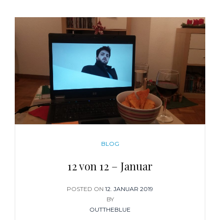
CATEGORIES
BLOG
12 von 12 – Januar
POSTED ON
POSTED
12. JANUAR 2019
ON
BY
OUTTHEBLUE