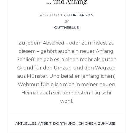
… und Anfang
POSTED ON
POSTED
3. FEBRUAR 2019
ON
BY
OUTTHEBLUE
Zu jedem Abschied – oder zumindest zu
diesem – gehört auch ein neuer Anfang.
Schließlich gab es ja einen mehr als guten
Grund für den Umzug und den Wegzug
aus Münster. Und bei aller (anfänglichen)
Wehmut fühle ich mich in meiner neuen
Heimat auch seit dem ersten Tag sehr
wohl.
TAGS
AKTUELLES
,
ARBEIT
,
DORTMUND
,
ICHICHICH
,
ZUHAUSE