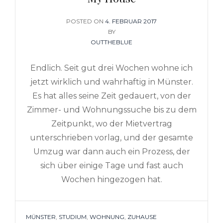
POSTED ON
POSTED
4. FEBRUAR 2017
ON
BY
OUTTHEBLUE
Endlich. Seit gut drei Wochen wohne ich
jetzt wirklich und wahrhaftig in Münster.
Es hat alles seine Zeit gedauert, von der
Zimmer- und Wohnungssuche bis zu dem
Zeitpunkt, wo der Mietvertrag
unterschrieben vorlag, und der gesamte
Umzug war dann auch ein Prozess, der
sich über einige Tage und fast auch
Wochen hingezogen hat.
TAGS
MÜNSTER
,
STUDIUM
,
WOHNUNG
,
ZUHAUSE