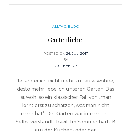
CATEGORIES
ALLTAG
,
BLOG
Gartenliebe.
POSTED ON
POSTED
26. JULI 2017
BY
ON
OUTTHEBLUE
Je länger ich nicht mehr zuhause wohne,
desto mehr liebe ich unseren Garten. Das
ist wohl so ein klassischer Fall von „man
lernt erst zu schätzen, was man nicht
mehr hat“. Der Garten war immer eine
Selbstverständlichkeit: Im Sommer barfuß
aus der Küchen- oder der