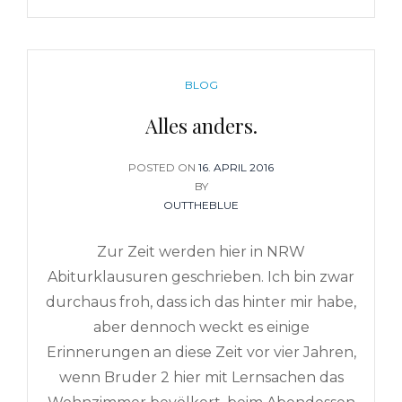
CATEGORIES
BLOG
Alles anders.
POSTED ON
POSTED
16. APRIL 2016
BY
ON
OUTTHEBLUE
Zur Zeit werden hier in NRW
Abiturklausuren geschrieben. Ich bin zwar
durchaus froh, dass ich das hinter mir habe,
aber dennoch weckt es einige
Erinnerungen an diese Zeit vor vier Jahren,
wenn Bruder 2 hier mit Lernsachen das