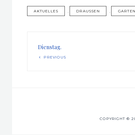
TAGS
AKTUELLES
,
DRAUSSEN
,
GARTE
Beitragsnavigation
Dienstag.
Previous
PREVIOUS
Post
COPYRIGHT © 2