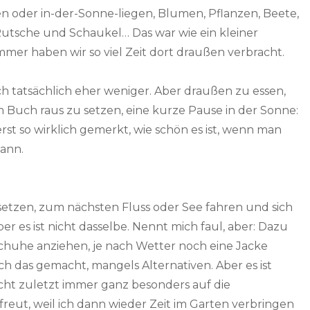
n oder in-der-Sonne-liegen, Blumen, Pflanzen, Beete,
 Rutsche und Schaukel… Das war wie ein kleiner
mmer haben wir so viel Zeit dort draußen verbracht.
h tatsächlich eher weniger. Aber draußen zu essen,
em Buch raus zu setzen, eine kurze Pause in der Sonne:
rst so wirklich gemerkt, wie schön es ist, wenn man
kann.
setzen, zum nächsten Fluss oder See fahren und sich
r es ist nicht dasselbe. Nennt mich faul, aber: Dazu
chuhe anziehen, je nach Wetter noch eine Jacke
h das gemacht, mangels Alternativen. Aber es ist
icht zuletzt immer ganz besonders auf die
ut, weil ich dann wieder Zeit im Garten verbringen