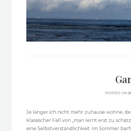
Gar
POSTED ON
P
2
O
Je länger ich nicht mehr zuhause wohne, des
klassischer Fall von „man lernt erst zu sch
eine Selbstverständlichkeit: Im Sommer ba