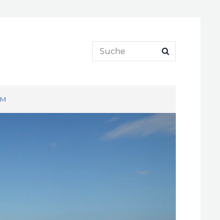
Search
SEARCH
for:
UM