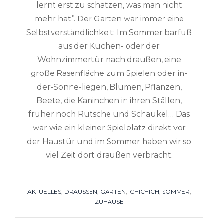
lernt erst zu schätzen, was man nicht
mehr hat“. Der Garten war immer eine
Selbstverständlichkeit: Im Sommer barfuß
aus der Küchen- oder der
Wohnzimmertür nach draußen, eine
große Rasenfläche zum Spielen oder in-
der-Sonne-liegen, Blumen, Pflanzen,
Beete, die Kaninchen in ihren Ställen,
früher noch Rutsche und Schaukel… Das
war wie ein kleiner Spielplatz direkt vor
der Haustür und im Sommer haben wir so
viel Zeit dort draußen verbracht.
TAGS
AKTUELLES
,
DRAUSSEN
,
GARTEN
,
ICHICHICH
,
SOMMER
,
ZUHAUSE