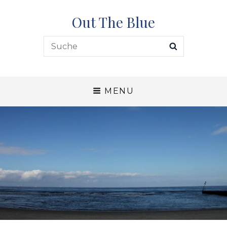
Out The Blue
Search
SEARCH
for:
MENU