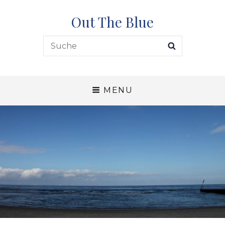
Out The Blue
Search
SEARCH
for:
MENU