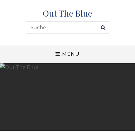
Out The Blue
Search
SEARCH
for:
MENU