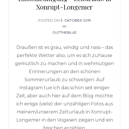
Xonrupt-Longemer
POSTED ON
POSTED
3. OKTOBER 2019
ON
BY
OUTTHEBLUE
Draußen ist es grau, windig und nass – das
perfekte Wetter also, um es sich zuhause
gemütlich zu machen und in wehmütigen
Erinnerungen an den schönen
Sommerurlaub zu schwelgen. Auf
Instagram tue ich das schon seit einiger
Zeit, aber auch hier auf dem Blog möchte
ich einige (viele) der unzähligen Fotos aus
meinem/unserem Zelturlaub in Xonrupt-
Longemer in den Vogesen zeigen und ein
bisschen erzählen.