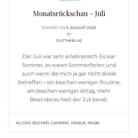
Monatsrückschau – Juli
POSTED ON
POSTED
3. AUGUST 2023
ON
BY
OUTTHEBLUE
Der Juli war sehr erlebnisreich. Es war
Sommer, es waren Sommerferien und
auch wenn die mich ja gar nicht direkt
betreffen – ein bisschen weniger Routine,
ein bisschen weniger Alltag, mehr
Besonderes hielt der Juli bereit.
TAGS
ALLTAG
,
BÜCHER
,
CAMPING
,
FAMILIE
,
MUSIK