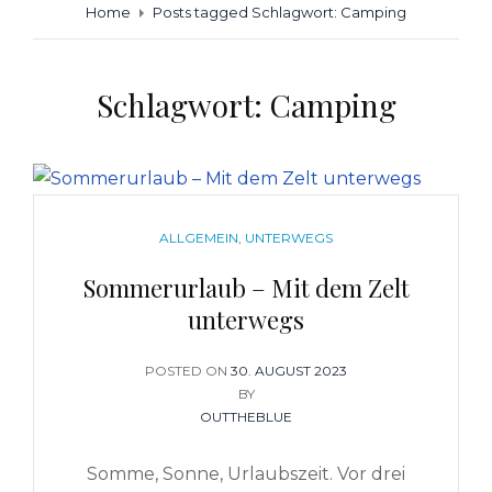
Home
Posts tagged
Schlagwort:
Camping
Schlagwort:
Camping
CATEGORIES
ALLGEMEIN
,
UNTERWEGS
Sommerurlaub – Mit dem Zelt
unterwegs
POSTED ON
POSTED
30. AUGUST 2023
ON
BY
OUTTHEBLUE
Somme, Sonne, Urlaubszeit. Vor drei