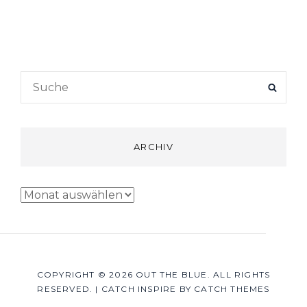
Search
SEAR
for:
ARCHIV
Archiv
COPYRIGHT © 2026
OUT THE BLUE
. ALL RIGHTS
RESERVED.
|
CATCH INSPIRE BY
CATCH THEMES