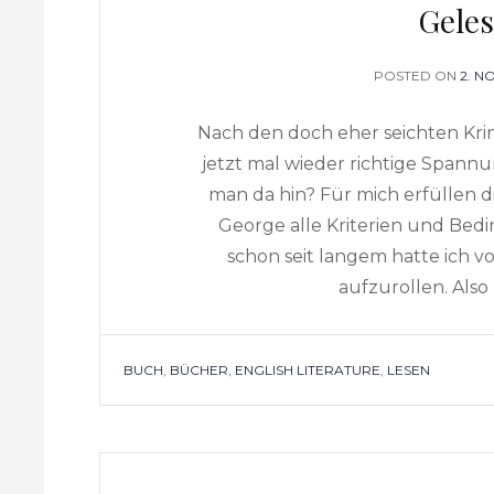
Geles
POSTED ON
POS
2. N
ON
Nach den doch eher seichten Kri
jetzt mal wieder richtige Span
man da hin? Für mich erfüllen d
George alle Kriterien und Bedi
schon seit langem hatte ich v
aufzurollen. Also 
TAGS
BUCH
,
BÜCHER
,
ENGLISH LITERATURE
,
LESEN