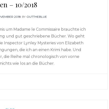
en – 10/2018
TED
OVEMBER 2018
BY
OUTTHEBLUE
mis um Madame le Commissaire brauchte ich
nung und gut geschriebene Bücher. Wo geht
ie Inspector Lynley Mysteries von Elizabeth
ngungen, die ich an einen Krimi habe. Und
or, die Reihe mal chronologisch von vorne
nichts wie los an die Bücher.