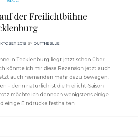
CATEGORIES
BLOG
auf der Freilichtbühne
cklenburg
TED
OKTOBER 2018
BY
OUTTHEBLUE
hne in Tecklenburg liegt jetzt schon über
h könnte ich mir diese Rezension jetzt auch
 jetzt auch niemanden mehr dazu bewegen,
 – denn natürlich ist die Freilicht-Saison
trotz möchte ich dennoch wenigstens einige
d einige Eindrücke festhalten.