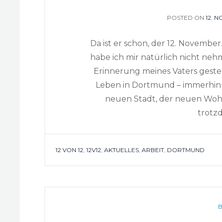
POSTED ON
POS
12. 
ON
Da ist er schon, der 12. November.
habe ich mir natürlich nicht neh
Erinnerung meines Vaters gester
Leben in Dortmund – immerhin s
neuen Stadt, der neuen Woh
trotz
TAGS
12 VON 12
,
12V12
,
AKTUELLES
,
ARBEIT
,
DORTMUND