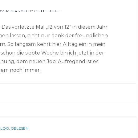
TED
NOVEMBER 2018
BY
OUTTHEBLUE
 Das vorletzte Mal „12 von 12“ in diesem Jahr
men lassen, nicht nur dank der freundlichen
n. So langsam kehrt hier Alltag ein in mein
chon die siebte Woche bin ich jetzt in der
nung, dem neuen Job. Aufregend ist es
dem noch immer.
CATEGORIES
BLOG
,
GELESEN