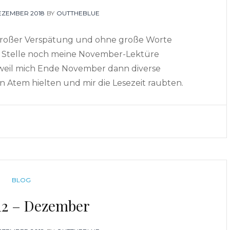
TED
DEZEMBER 2018
BY
OUTTHEBLUE
it großer Verspätung und ohne große Worte
r Stelle noch meine November-Lektüre
 weil mich Ende November dann diverse
n Atem hielten und mir die Lesezeit raubten.
CATEGORIES
BLOG
 12 – Dezember