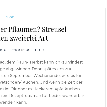
CATEGORIES
BLOG
der Pflaumen? Streusel-
en zweierlei Art
TED
OKTOBER 2018
BY
OUTTHEBLUE
g, dem (Früh-)Herbst kann ich (zumindest
nge abgewinnen. Denn spätestens zur
ersten September-Wochenende, wird es für
Zwetschgen-)Kuchen. Und wenn die Zeit der
t es im Oktober mit leckerem Apfelkuchen
en ein Rezept, das man für beides wunderbar
wenden kann.