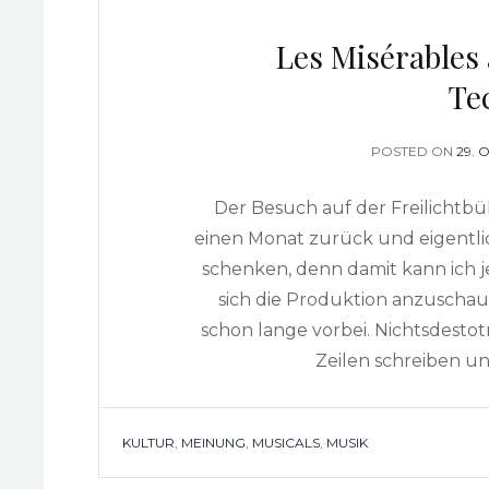
Les Misérables 
Te
POSTED ON
POS
29. 
ON
Der Besuch auf der Freilichtbü
einen Monat zurück und eigentlic
schenken, denn damit kann ich
sich die Produktion anzuschauen
schon lange vorbei. Nichtsdesto
Zeilen schreiben un
TAGS
KULTUR
,
MEINUNG
,
MUSICALS
,
MUSIK