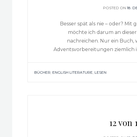
POSTED ON
POS
18. 
ON
Besser spät als nie – oder? M
möchte ich darum an diese
nachreichen. Nur ein Buch,
Adventsvorbereitungen ziemlich i
TAGS
BÜCHER
,
ENGLISH LITERATURE
,
LESEN
12 von