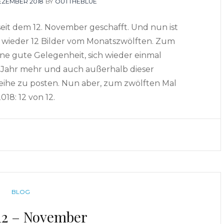
TED
DEZEMBER 2018
BY
OUTTHEBLUE
seit dem 12. November geschafft. Und nun ist
 wieder 12 Bilder vom Monatszwölften. Zum
eine gute Gelegenheit, sich wieder einmal
Jahr mehr und auch außerhalb dieser
ihe zu posten. Nun aber, zum zwölften Mal
2018: 12 von 12.
CATEGORIES
BLOG
 12 – November