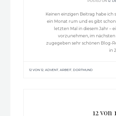
POSTED ON
POS
12. 
ON
Keinen einzigen Beitrag habe ich 
ein Monat rum und es gibt schon
letzten Mal in diesem Jahr – 
vorzunehmen, im nächsten 
zugegeben sehr schönen Blog-Re
in 
TAGS
12 VON 12
,
ADVENT
,
ARBEIT
,
DORTMUND
12 von