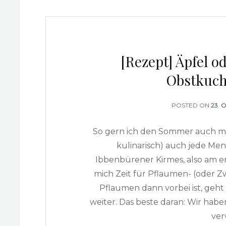
[Rezept] Äpfel o
Obstkuch
POSTED ON
POS
23. 
ON
So gern ich den Sommer auch ma
kulinarisch) auch jede Me
Ibbenbürener Kirmes, also am 
mich Zeit für Pflaumen- (oder 
Pflaumen dann vorbei ist, geh
weiter. Das beste daran: Wir hab
ver