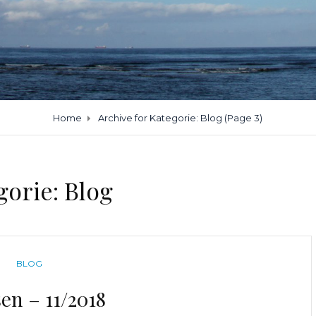
Home
Archive for
Kategorie:
Blog
(Page 3)
gorie:
Blog
CATEGORIES
BLOG
en – 11/2018