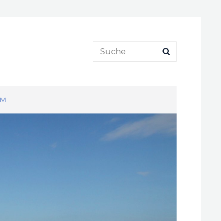
Search
SEARCH
for:
UM