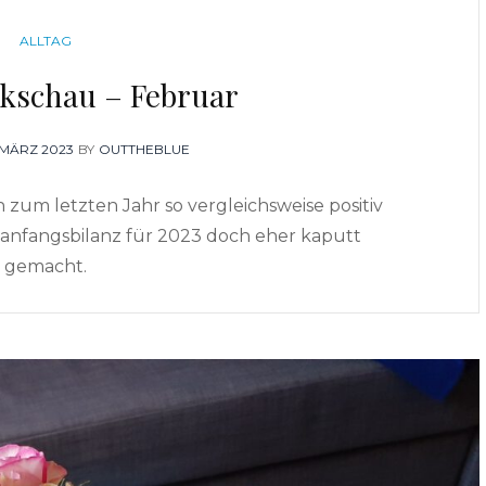
CATEGORIES
ALLTAG
kschau – Februar
OSTED
. MÄRZ 2023
BY
OUTTHEBLUE
N
zum letzten Jahr so vergleichsweise positiv
esanfangsbilanz für 2023 doch eher kaputt
gemacht.