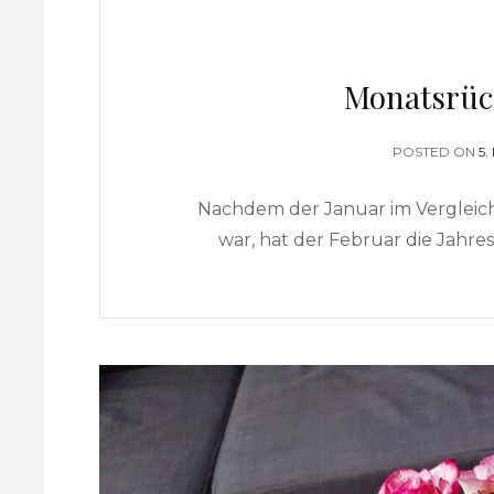
Monatsrüc
POSTED ON
P
5
O
Nachdem der Januar im Vergleich 
war, hat der Februar die Jahr