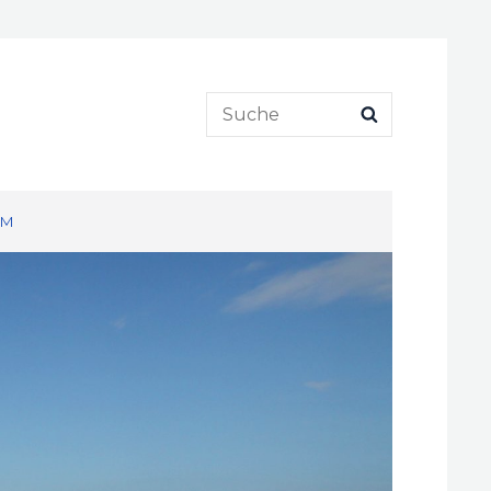
Search
SEARCH
for:
UM