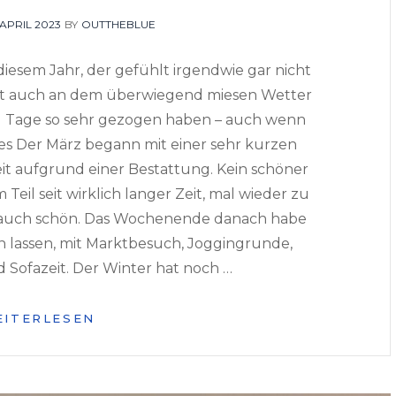
OSTED
 APRIL 2023
BY
OUTTHEBLUE
N
diesem Jahr, der gefühlt irgendwie gar nicht
cht auch an dem überwiegend miesen Wetter
31 Tage so sehr gezogen haben – auch wenn
tes Der März begann mit einer sehr kurzen
eit aufgrund einer Bestattung. Kein schöner
m Teil seit wirklich langer Zeit, mal wieder zu
 auch schön. Das Wochenende danach habe
n lassen, mit Marktbesuch, Joggingrunde,
Sofazeit. Der Winter hat noch …
MONATSRÜCKSCHAU
EITERLESEN
–
MÄRZ