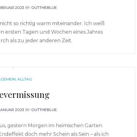
STED
FEBRUAR 2023
BY
OUTTHEBLUE
nicht so richtig warm miteinander. Ich weiß
n den ersten Tagen und Wochen eines Jahres
ch als zu jeder anderen Zeit.
TEGORIES
LGEMEIN
,
ALLTAG
evermissung
STED
 JANUAR 2023
BY
OUTTHEBLUE
us, gestern Morgen im heimischen Garten.
Endeffekt doch mehr Schein als Sein – als ich