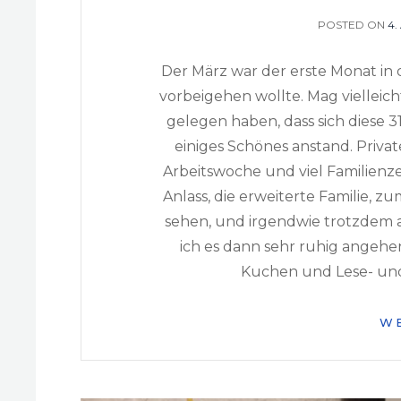
POSTED ON
P
4.
O
Der März war der erste Monat in 
vorbeigehen wollte. Mag viellei
gelegen haben, dass sich diese 
einiges Schönes anstand. Priva
Arbeitswoche und viel Familienz
Anlass, die erweiterte Familie, zu
sehen, und irgendwie trotzdem
ich es dann sehr ruhig angehe
Kuchen und Lese- und 
W