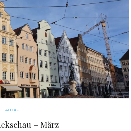
CATEGORIES
ALLTAG
ckschau – März