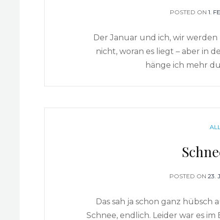
POSTED ON
PO
1. 
ON
Der Januar und ich, wir werden 
nicht, woran es liegt – aber i
hänge ich mehr dur
CA
AL
Schne
POSTED ON
PO
23.
ON
Das sah ja schon ganz hübsch a
Schnee, endlich. Leider war es im 